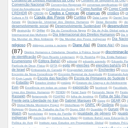
Conselho de Direitos Humanos da ONU
(5)
Conselho de Segurança da ONU
(
Convenção Nacional
(3)
con
Convenções Regionais
(1)
conversas significativas
(1)
Corpo Auxiliar
(2)
Corpo Conti
Coral da Arquidiocese
(1)
Cordilheira dos Andes
(1)
Credos e Crenças
(9)
crianças
(9)
CRDHDR
(2)
cristãos
(2)
c
CREDN
(1)
Cúpula dos Povos
(16)
Curitiba
(3)
Cultura e Fé
(1)
Dalai Lama
(1)
Daniel Tav
Aetate
(1)
Declaração Universal dos Direitos Humanos
(1)
Deise Benedito
(1)
de
desenvolvim
desenvolvimento social
(6)
Desenvolvimento Sustenável
(3)
(3)
destruição
(1)
DHNet
(1)
Dia da Consciência Negra
(1)
Dia de Ação Global pela su
Dia Internacional dos Direitos Humanos
(2)
Internacional das Mulheres
(1)
Dia I
Dia Nacio
Dia Mundial do Meio Ambiente
(1)
Dia Mundial dos Povos Indígenas
(1)
religioso
(7)
Diane Ala'i
(8)
Diane Ala’i
(2)
diálogos contra o racismo
(1)
Diár
(87)
discriminação
Direitos Humanos e Cidadania: Desafios à Prática Social
(1)
de identificação
(2)
Dom Ricardo Lindemann
(1)
Dr. Rosinha
(1)
Dra. Emilia Rabbani
Ecumenismo
(2)
Editora Bahá'í
(2)
editorial
(1)
eduardo azeredo
(1)
Eduardo Pa
egito
(6)
eleições
(5)
eleições bahá'ís
(2)
Partícula de Deus; Física
(1)
EFTA
(1)
de Israel
(2)
Enchentes
(2)
Embaixada do Canadá
(1)
Enayatollah Vahdat
(1)
enco
Encontro da Nova Consciência
(1)
Encontro Regional da Juventude
(1)
Ensinando Aula
Escola das Nações
(3)
Escola de Primavera do Sudeste
(
(1)
Ervin Laszlo
(1)
Estadão
(2)
(1)
Estados Unidos
(1)
estágio
(1)
Estatuto da Criança e do Adolescente
Evin
(3)
exposição
(2)
Excelência em todas as coisas
(1)
facebook
(1)
Faculdade 
Ligas dos Direitos Humanos
(1)
FENDH
(1)
Ferial Sami
(1)
Fernando Neme
(1)
Festi
Rassekh
(5)
Folha de São Pau
florianopolis
(1)
FOAFRO
(1)
folha de londrina
(1)
Frente pela Liberdade no Iran
(3)
Gabriel Marques
(3)
GEAR
(2)
Gajop
(1)
(2)
GNRC
(4)
Goiânia
(5)
Global Media Monitoring Project
(1)
GloboNews
(1)
Goiás
Gurupi
(3)
Religioso
(1)
Grupo de Trabalho da Paz
(1)
Grupo OBA
(1)
Guardião
(1)
Ha
Watch
(2)
igualdade de gênero
(2)
iguald
hunduístas
(1)
Igreja da Família
(1)
indígenas
(4)
inscrições
(1)
Instituto Aura Mater
(1)
Instituto Bahá'í para Educação S
Política do Acre
(1)
Instituto para Estudos em Prosperidade Global
(1)
Instituto Pró-L