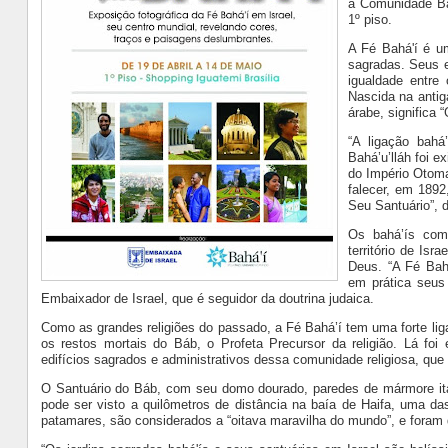
a Comunidade Bah
1º piso.
A Fé Bahá'í é um
sagradas. Seus e
igualdade entre
Nascida na antiga
árabe, significa 
“A ligação bahá
Bahá’u’lláh foi e
do Império Otoma
falecer, em 1892
Seu Santuário”, d
Os bahá’ís com
território de Is
Deus. “A Fé Bahá
em prática seus
Embaixador de Israel, que é seguidor da doutrina judaica.
Como as grandes religiões do passado, a Fé Bahá’í tem uma forte lig
os restos mortais do Báb, o Profeta Precursor da religião. Lá foi
edifícios sagrados e administrativos dessa comunidade religiosa, qu
O Santuário do Báb, com seu
domo dourado, paredes de mármore ita
pode ser visto a quilômetros de distância na baía de Haifa, uma das
patamares, são considerados a “oitava maravilha do mundo”, e fora