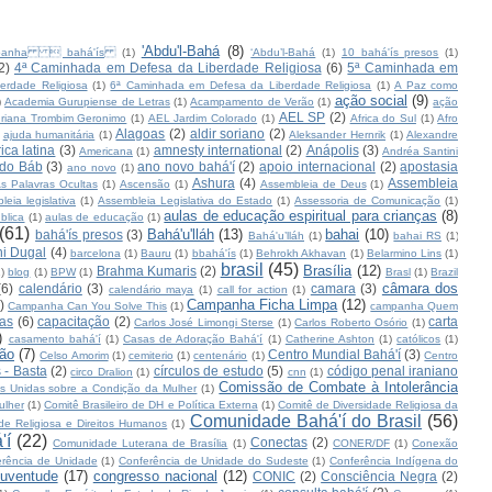
'Abdu'l-Bahá
(8)
panha  bahá'ís
(1)
‘Abdu’l-Bahá
(1)
10 bahá'ís presos
(1)
2)
4ª Caminhada em Defesa da Liberdade Religiosa
(6)
5ª Caminhada em
erdade Religiosa
(1)
6ª Caminhada em Defesa da Liberdade Religiosa
(1)
A Paz como
ação social
(9)
)
Academia Gurupiense de Letras
(1)
Acampamento de Verão
(1)
ação
AEL SP
(2)
riana Trombim Geronimo
(1)
AEL Jardim Colorado
(1)
Africa do Sul
(1)
Afro
Alagoas
(2)
aldir soriano
(2)
ajuda humanitária
(1)
Aleksander Hernrik
(1)
Alexandre
ica latina
(3)
amnesty international
(2)
Anápolis
(3)
Americana
(1)
Andréa Santini
 do Báb
(3)
ano novo bahá'í
(2)
apoio internacional
(2)
apostasia
ano novo
(1)
Ashura
(4)
Assembleia
s Palavras Ocultas
(1)
Ascensão
(1)
Assembleia de Deus
(1)
leia legislativa
(1)
Assembleia Legislativa do Estado
(1)
Assessoria de Comunicação
(1)
aulas de educação espiritual para crianças
(8)
blica
(1)
aulas de educação
(1)
(61)
Bahá'u'lláh
(13)
bahai
(10)
bahá'ís presos
(3)
Bahá'u’lláh
(1)
bahai RS
(1)
i Dugal
(4)
barcelona
(1)
Bauru
(1)
bbahá'ís
(1)
Behrokh Akhavan
(1)
Belarmino Lins
(1)
brasil
(45)
Brasília
(12)
Brahma Kumaris
(2)
1)
blog
(1)
BPW
(1)
Brasl
(1)
Brazil
câmara dos
(6)
calendário
(3)
camara
(3)
calendário maya
(1)
call for action
(1)
Campanha Ficha Limpa
(12)
)
Campanha Can You Solve This
(1)
campanha Quem
as
(6)
capacitação
(2)
carta
Carlos José Limongi Sterse
(1)
Carlos Roberto Osório
(1)
)
casamento bahá'í
(1)
Casas de Adoração Bahá'í
(1)
Catherine Ashton
(1)
católicos
(1)
ção
(7)
Centro Mundial Bahá'í
(3)
Celso Amorim
(1)
cemiterio
(1)
centenário
(1)
Centro
 - Basta
(2)
círculos de estudo
(5)
código penal iraniano
circo Dralion
(1)
cnn
(1)
Comissão de Combate à Intolerância
s Unidas sobre a Condição da Mulher
(1)
ulher
(1)
Comitê Brasileiro de DH e Política Externa
(1)
Comitê de Diversidade Religiosa da
Comunidade Bahá'í do Brasil
(56)
de Religiosa e Direitos Humanos
(1)
'í
(22)
Conectas
(2)
Comunidade Luterana de Brasília
(1)
CONER/DF
(1)
Conexão
erência de Unidade
(1)
Conferência de Unidade do Sudeste
(1)
Conferência Indígena do
juventude
(17)
congresso nacional
(12)
CONIC
(2)
Consciência Negra
(2)