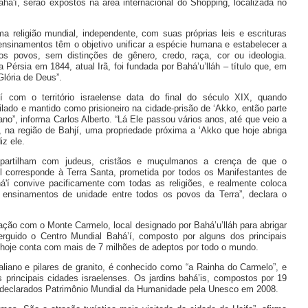
á'í, serão expostos na área internacional do Shopping, localizada no
a religião mundial, independente, com suas próprias leis e escrituras
nsinamentos têm o objetivo unificar a espécie humana e estabelecer a
 os povos, sem distinções de gênero, credo, raça, cor ou ideologia.
 Pérsia em 1844, atual Irã, foi fundada por Bahá’u’lláh – título que, em
“Glória de Deus”.
’í com o território israelense data do final do século XIX, quando
xilado e mantido como prisioneiro na cidade-prisão de ‘Akko, então parte
no”, informa Carlos Alberto. “Lá Ele passou vários anos, até que veio a
, na região de Bahjí, uma propriedade próxima a ‘Akko que hoje abriga
iz ele.
partilham com judeus, cristãos e muçulmanos a crença de que o
rael corresponde à Terra Santa, prometida por todos os Manifestantes de
'í convive pacificamente com todas as religiões, e realmente coloca
 ensinamentos de unidade entre todos os povos da Terra”, declara o
ação com o Monte Carmelo, local designado por Bahá’u’lláh para abrigar
 erguido o Centro Mundial Bahá’í, composto por alguns dos principais
e hoje conta com mais de 7 milhões de adeptos por todo o mundo.
liano e pilares de granito, é conhecido como “a Rainha do Carmelo”, e
 principais cidades israelenses. Os jardins bahá’is, compostos por 19
m declarados Patrimônio Mundial da Humanidade pela Unesco em 2008.