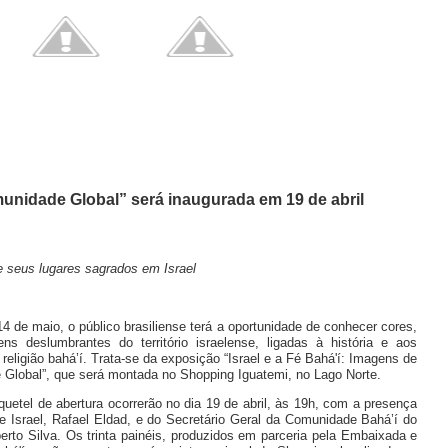
unidade Global” será inaugurada em 19 de abril
 e seus lugares sagrados em Israel
14 de maio, o público brasiliense terá a oportunidade de conhecer cores,
ns deslumbrantes do território israelense, ligadas à história e aos
eligião bahá’í. Trata-se da exposição “Israel e a Fé Bahá'í: Imagens de
lobal”, que será montada no Shopping Iguatemi, no Lago Norte.
quetel de abertura ocorrerão no dia 19 de abril, às 19h, com a presença
 Israel, Rafael Eldad, e do Secretário Geral da Comunidade Bahá’í do
berto Silva. Os trinta painéis, produzidos em parceria pela Embaixada e