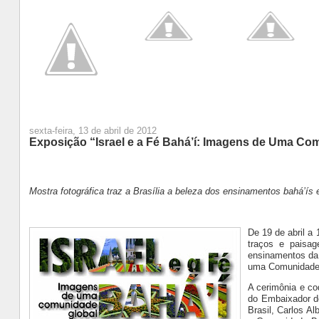
sexta-feira, 13 de abril de 2012
Exposição “Israel e a Fé Bahá’í: Imagens de Uma Com
Mostra
fotográfica traz a Brasília a beleza dos ensinamentos bahá’ís
De 19 de abril a 
traços e paisage
ensinamentos da r
uma Comunidade G
A cerimônia e co
do Embaixador de
Brasil, Carlos Al