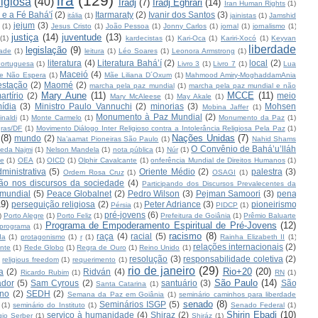
irã
(129)
ligiosa
(40)
Iradj
(7)
Iradj Eghrari
(14)
Iran Human Rights
(1)
l e a Fé Bahá'í
(2)
Itarmaraty
(2)
Ivanir dos Santos
(3)
itália
(1)
jainistas
(1)
Jamshid
jejum
(3)
(1)
Jesus Cristo
(1)
João Pessoa
(1)
Jonny Carlos
(1)
jornal
(1)
jornalismo
(1)
justiça
(14)
juventude
(13)
(1)
kardecistas
(1)
Kari-Oca
(1)
Kariri-Xocó
(1)
Keyvan
liberdade
legislação
(9)
ade
(1)
leitura
(1)
Léo Soares
(1)
Leonora Armstrong
(1)
literatura
(4)
Literatura Bahá’í
(2)
local
(2)
ortuguesa
(1)
Livro 3
(1)
Livro 7
(1)
Lua
Maceió
(4)
e Não Espera
(1)
Mãe Liliana D´Oxum
(1)
Mahmood Amiry-MoghaddamAnia
estação
(2)
Maomé
(2)
marcha pela paz mundial
(1)
marcha pela paz mundial e não
Mary Aune
(11)
MCCE
(11)
artírio
(2)
meio
Mary McAleese
(1)
May Akale
(1)
ídia
(3)
Ministro Paulo Vannuchi
(2)
minorias
(3)
Mohsen
Mobina Jaffer
(1)
Monumento à Paz Mundial
(2)
naldi
(1)
Monte Carmelo
(1)
Monumento da Paz
(1)
ras/DF
(1)
Movimento Diálogo Inter Religioso contra a Intolerância Religiosa Pela Paz
(1)
(8)
Nações Unidas
(7)
mundo
(2)
Na’aamat Pioneiras São Paulo
(1)
Nahid Shams
O Convênio de Bahá’u’lláh
eda Najmi
(1)
Nelson Mandela
(1)
nota pública
(1)
Núr
(1)
te
(1)
OEA
(1)
OICD
(1)
Olphir Cavalcante
(1)
onferência Mundial de Direitos Humanos
(1)
inistrativa
(5)
Oriente Médio
(2)
palestra
(3)
Ordem Rosa Cruz
(1)
OSAGI
(1)
ção nos discursos da sociedade
(4)
Participando dos Discursos Prevalecentes da
 mundial
(5)
Peace Globalnet
(2)
Pedro Wilson
(3)
Pejman Samoori
(3)
pena
19)
perseguição religiosa
(2)
Peter Adriance
(3)
pioneirismo
Pérsia
(1)
PIDCP
(1)
pré-jovens
(6)
)
Porto Alegre
(1)
Porto Feliz
(1)
Prefeitura de Goiânia
(1)
Prêmio Baluarte
Programa de Empoderamento Espiritual de Pré-Jovens
(12)
programa
(1)
racismo
(8)
raça
(4)
racial
(5)
da
(1)
protagonismo
(1)
r
(1)
Rainha Elizabeth II
(1)
relações internacionais
(2)
nte
(1)
Rede Globo
(1)
Regra de Ouro
(1)
Reino Unido
(1)
resolução
(3)
responsabilidade coletiva
(2)
religious freedom
(1)
requerimento
(1)
rio de janeiro
(29)
Rio+20
(20)
a
(2)
Ridván
(4)
Ricardo Rubim
(1)
RN
(1)
São Paulo
(14)
ador
(5)
Sam Cyrous
(2)
santuário
(3)
São
Santa Catarina
(1)
rno
(2)
SEDH
(2)
Semana da Paz em Goiânia
(1)
seminário caminhos para liberdade
senado
(8)
Seminários ISGP
(5)
(1)
seminário do Instituto
(1)
Senado Federal
(1)
Shirin Ebadi
(10)
serviço à humanidade
(4)
Shiraz
(2)
gio Serber
(1)
Shiráz
(1)