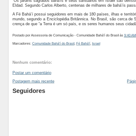
“Os jardins sagrados bahá'ís e seus santuários em Israel são belíssi
Eldad. Segundo Carlos Alberto, centenas de milhares de bahá’ís pass
A Fé Bahá’í possui seguidores em mais de 180 países, ilhas e territó
mundo, segundo a Enciclopédia Britânnica. No Brasil, são cerca de
crença de que “a Terra é um só país, e os seres humanos seus cidad
Postado por
Assessoria de Comunicação - Comunidade Bahá'í do Brasil
às
9:40 AM
Marcadores:
Comunidade Bahá'í do Brasil
,
Fé Bahá'í
,
Israel
Nenhum comentário:
Postar um comentário
Postagem mais recente
Págin
Seguidores