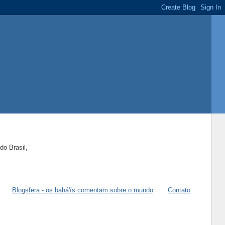
do Brasil,
Blogsfera - os bahá'ís comentam sobre o mundo
Contato