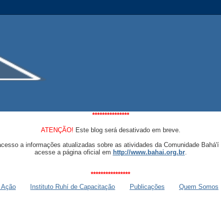
***************
ATENÇÃO!
Este blog será desativado em breve.
acesso a informações atualizadas sobre as atividades da Comunidade Bahá'í 
acesse a página oficial em
http://www.bahai.org.br
.
****************
 Ação
Instituto Ruhí de Capacitação
Publicações
Quem Somos