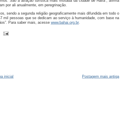
mos. São a atração turística mais visitada da cidade de Haifa”, afirma
am por ali anualmente, em peregrinação.
rios, sendo a segunda religião geograficamente mais difundida em todo o
 57 mil pessoas que se dedicam ao serviço à humanidade, com base na
ãos”. Para saber mais, acesse
www.bahai.org.br
.
a inicial
Postagem mais antiga