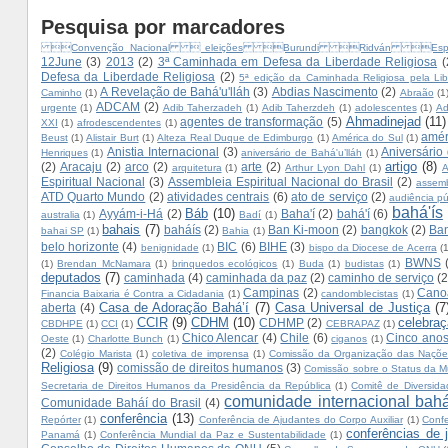
Pesquisa por marcadores
Convenção Nacional  eleições Burundi Ridván Es
12June
(3)
2013
(2)
3ª Caminhada em Defesa da Liberdade Religiosa
(
Defesa da Liberdade Religiosa
(2)
5ª edição da Caminhada Religiosa pela Lib
A Revelação de Bahá'u'lláh
(3)
Abdias Nascimento
(2)
Caminho
(1)
Abraão
(1
ADCAM
(2)
urgente
(1)
Adib Taherzadeh
(1)
Adib Taherzdeh
(1)
adolescentes
(1)
Ad
Ahmadinejad
(11)
agentes de transformação
(5)
XXI
(1)
afrodescendentes
(1)
amér
Beust
(1)
Alistair Burt
(1)
Alteza Real Duque de Edimburgo
(1)
América do Sul
(1)
Anistia Internacional
(3)
Aniversário
Henriques
(1)
aniversário de Bahá'u’lláh
(1)
artigo
(8)
(2)
Aracaju
(2)
arco
(2)
arte
(2)
arquitetura
(1)
Arthur Lyon Dahl
(1)
A
Espiritual Nacional
(3)
Assembleia Espiritual Nacional do Brasil
(2)
assemb
ATD Quarto Mundo
(2)
atividades centrais
(6)
ato de serviço
(2)
audiência pú
bahá'ís
Báb
(10)
Ayyám-i-Há
(2)
Baha'í
(2)
bahá'í
(6)
australia
(1)
Badí
(1)
bahais
(7)
baháís
(2)
Ban Ki-moon
(2)
bangkok
(2)
Ban
bahai SP
(1)
Bahia
(1)
belo horizonte
(4)
BIC
(6)
BIHE
(3)
benignidade
(1)
bispo da Diocese de Acerra
(
BWNS
(1)
Brendan McNamara
(1)
brinquedos ecológicos
(1)
Buda
(1)
budistas
(1)
deputados
(7)
caminhada
(4)
caminhada da paz
(2)
caminho de serviço
(2
Campinas
(2)
Cano
Financia Baixaria é Contra a Cidadania
(1)
candomblecistas
(1)
Casa de Adoração Bahá’í
(7)
Casa Universal de Justiça
(7
aberta
(4)
CCIR
(9)
CDHM
(10)
celebra
CDHMP
(2)
CBDHPE
(1)
CCI
(1)
CEBRAPAZ
(1)
Chico Alencar
(4)
Chile
(6)
Cinco anos
Oeste
(1)
Charlotte Bunch
(1)
ciganos
(1)
(2)
Colégio Marista
(1)
coletiva de imprensa
(1)
Comissão da Organização das Naçõe
Religiosa
(9)
comissão de direitos humanos
(3)
Comissão sobre o Status da M
Secretaria de Direitos Humanos da Presidência da República
(1)
Comitê de Diversida
comunidade internacional bahá
Comunidade Baháí do Brasil
(4)
conferência
(13)
Repórter
(1)
Conferência de Ajudantes do Corpo Auxiliar
(1)
Conf
conferências de 
Panamá
(1)
Conferência Mundial da Paz e Sustentabilidade
(1)