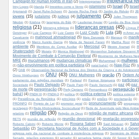
intolerância re
Campaign for Human Rights in Iran
(2)
Interprogramas
(1)
Israel
(7)
islamismo
(2)
Israe
Iriny Lopes
(1)
Irlanda
(1)
Irrestritos como o Vento
(1)
Arjomandi
(1)
Janet Ruhe-Schoen
(1)
Janete Rocha Pietá
(1)
Jardim do Ridván
(1)
JB
julgamento
(25)
jovens
(15)
judaísmo
(3)
judeus
(4)
Juliet Thompson
Nikobin
(1)
Krishna
(1)
laranjeira do Báb
(1)
Laudemar Aguiar
(1)
Legião da Boa Vont
religiosa
(21)
lideranças presas
(45)
liderança religiosa
(1)
Língua P
Lula
(18)
Luiz Couto
(5)
Getzinger
(1)
Luiz Campos
(1)
Luiz Castro
(1)
m Amor qu
mahmoud ahmadinejad
(5)
manif
Cavalcante
(1)
Maja Daruwala
(1)
Manaus
(1)
m
violência
(1)
Marco Aurelio Garcia
(1)
Maria de Nazaré Farani
(1)
Martha Root
(1)
ambiente
(5)
Mercosul
(2)
m
Membros do Corpo Auxiliar
(1)
Mestre Aramati
(1)
Shaterzadeh
(2)
Moisés
(1)
Monica Waldvogel
(1)
Monsenhor Salvatore Giovanni Ri
Movimento de Combate à Corrupção Eleitoral
(5)
Movimento de Mulheres Neg
mulheres
MRE
(5)
muçulmanos
(4)
mudanças climaticas
(6)
Muhammad
(1)
não-envolvimento em política partidária
(2)
Naw-Rúz
(5)
(1)
natal bahá'í
(1)
N
(2)
OAB
(1)
Observatório Nacional da Defesa dos Direitos da Criança e do Adolescen
ONU
(43)
oração
(7)
ONU Mulheres
(3)
Ordem Adm
Onno Vinkhuyzen
(1)
participa
parlamento das religiões mundiais
(1)
Parlasul
(1)
Parque Ibirapuera
(1)
Paulo Delgado
(2)
paz
(4)
paz
Sociedade
(1)
Paulo Paim
(1)
Paulo Vannuchi
(1)
perseguição
(
de morte
(3)
peregrinação
(3)
Perly Cipriano
(1)
Pernambuco
(1)
bahá'í
(4)
politica externa
(2)
PNDH III
(1)
PNDH-3
(1)
política
(1)
política externa
(1
(1)
Presidência da República
(1)
princípios
(1)
prisão
(1)
prisões
(1)
proclamação
(1)
pronunciamento
(2)
PROINFO
(1)
Projeto de Lei
(1)
promotor geral
(1)
propagan
reciclagem
(1)
Rede Afrobrasileira Sociocultural
(1)
Rede de Juventude pelo Meio Ambie
religião
(30)
religião de matriz africana
(2)
relatório
(1)
Religião de Deus
(1)
reunião devocional
(4)
revelação progressiv
RETS
(1)
reunião de reflexão
(1)
Roxana Saberi
(3)
Salv
Roberto Cabrini
(1)
Roberto Monte
(1)
Said Akhavan
(1)
Sebastião
(2)
Secretaria Nacional de Ações com a Sociedade e o Gove
religiosa pelo dia nacional de combate à intolerância religiosa
(1)
Seminário de Mídia
Senado. relações exteriores
(1)
senador
(1)
senadora fatima cleide
(1)
Seppir
(1)
Ser