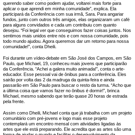
querendo saber como podem ajudar, voltarei mais forte para 
aplicar o que aprendi em minha comunidade”, explica. Ela 
participará da Conferência com sua irmã, Sara. Para angariar 
fundos, junto com outros três amigos, elas organizaram um café 
para alguns convidados e cada um contribuiu com quanto 
desejou. “Foi legal ver que conseguimos fazer coisas juntos. Nos 
sentimos mais unidos entre nós e com nossa comunidade, pois 
todo mundo ajudou. Agora queremos dar um retorno para nossa 
comunidade!”, conta Dheili.
Foi durante um vídeo-debate em São José dos Campos, em São 
Paulo, que Michael, 19, conheceu mais jovens que participarão 
da Conferência. “Achei a galera muito animada!”, conta o arte-
educador. Esse pessoal vai de ônibus para a conferência. Eles 
sairão por volta das 2 da madruga da quinta-feira e ainda 
passarão em São Paulo para buscar o resto da turma. “Acho que 
a última coisa que vamos fazer no ônibus é dormir!”, brinca 
Michael, mesmo sabendo que terão quase 20 horas de estrada 
pela frente. 
Assim como Dheili, Michael conta que já trabalha com um projeto 
comunitário com pré-jovens e logo mais esse projeto 
contemplará um encontro mensal com atividades ligadas às 
artes que ele está preparando. Ele acredita que as artes são uma 
forma de ajudar o mundo e facilitar o desenvolvimento da 