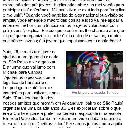
expressão dos pré-jovens. Explicando sobre sua motivação para 
participar da Conferência, Michael diz que está indo para “ampliar 
e me unir”. “Quando você participa de algo nacional sua visão se 
amplia, você entende o macro das coisas e isso vai me ajudar a 
entender melhor como funcionam os projetos voluntários com 
pré-jovens”, explica. Ele diz que o que mais lhe chama a atenção 
é que “quem organizou a conferência entende essa força motriz 
que são os jovens; é o jovem que impulsiona essa conferência!”
Said, 26, e mais dois jovens 
ajudaram um grupo da cidade 
de São Paulo a se organizar. 
É a turma que vai junto com 
Michael para Canoas. 
“Ajudamos o pessoal com a 
logística de transporte e 
hospedagem e até fizemos 
inscrições para agilizar”, conta 
Festa para arrecadar fundos
Said. “Para levantar fundos, 
nossos amigos que moram em Aricanduva [bairro de São Paulo] 
organizaram uma balada anos 80. Eles explicaram sobre o que 
era a Conferência e a prefeitura cedeu o espaço de uma escola”. 
Em São Paulo eles também fizeram um vídeo-debate usando o 
mesmo filme que Dheili assistiu. “Pensamos juntos como aquilo 