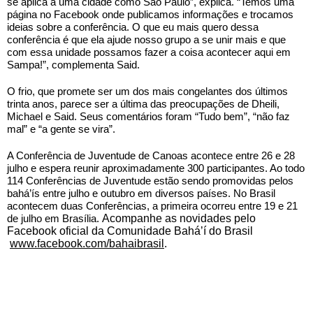
se aplica à uma cidade como São Paulo”, explica. “Temos uma 
página no Facebook onde publicamos informações e trocamos 
ideias sobre a conferência. O que eu mais quero dessa 
conferência é que ela ajude nosso grupo a se unir mais e que 
com essa unidade possamos fazer a coisa acontecer aqui em 
Sampa!”, complementa Said.
O frio, que promete ser um dos mais congelantes dos últimos 
trinta anos, parece ser a última das preocupações de Dheili, 
Michael e Said. Seus comentários foram “Tudo bem”, “não faz 
mal” e “a gente se vira”.
A Conferência de Juventude de Canoas acontece entre 26 e 28 
julho e espera reunir aproximadamente 300 participantes. 
Ao todo 
114 Conferências de Juventude estão sendo promovidas pelos 
bahá’ís entre julho e outubro em diversos países. 
No Brasil 
acontecem duas Conferências, a primeira ocorreu entre 19 e 21 
de julho em Brasília. 
Acompanhe as novidades pelo 
Facebook oficial da Comunidade Bahá’í do Brasil
www.facebook.com/bahaibrasil
. 