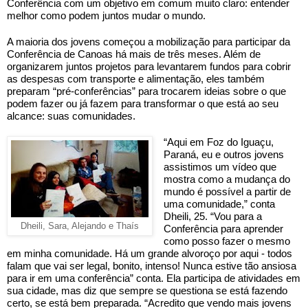
Conferência com um objetivo em comum muito claro: entender 
melhor como podem juntos mudar o mundo.
A maioria dos jovens começou a mobilização para participar da 
Conferência de Canoas há mais de três meses. Além de 
organizarem juntos projetos para levantarem fundos para cobrir 
as despesas com transporte e alimentação, eles também 
preparam “pré-conferências” para trocarem ideias sobre o que 
podem fazer ou já fazem para transformar o que está ao seu 
alcance: suas comunidades.
“Aqui em Foz do Iguaçu, 
Paraná, eu e outros jovens 
assistimos um vídeo que 
mostra como a mudança do 
mundo é possível a partir de 
uma comunidade,” conta 
Dheili, 25. “Vou para a 
Dheili, Sara, Alejando e Thaís
Conferência para aprender 
como posso fazer o mesmo 
em minha comunidade. Há um grande alvoroço por aqui - todos 
falam que vai ser legal, bonito, intenso! Nunca estive tão ansiosa 
para ir em uma conferência” conta. Ela participa de atividades em 
sua cidade, mas diz que sempre se questiona se está fazendo 
certo, se está bem preparada. “Acredito que vendo mais jovens 