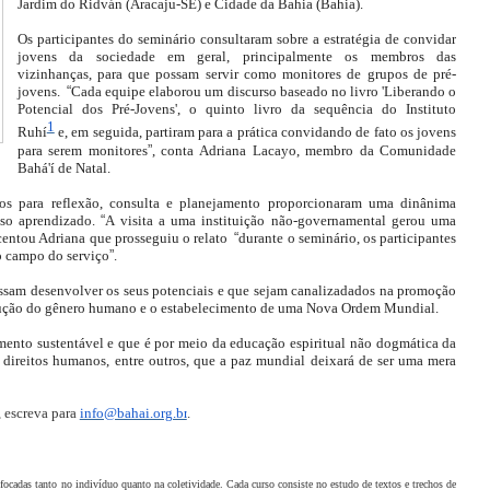
Jardim do Ridván (Aracaju-SE) e Cidade da Bahia (Bahia).
Os participantes do seminário consultaram sobre a estratégia de convidar
jovens da sociedade em geral, principalmente os membros das
vizinhanças, para que possam servir como monitores de grupos de pré-
jovens.
“
Cada equipe elaborou um discurso baseado no livro 'Liberando o
Potencial dos Pré-Jovens', o quinto livro da sequência do Instituto
1
Ruhí
e, em seguida, partiram para a prática convidando de fato os jovens
para serem monitores
”
, conta Adriana Lacayo, membro da Comunidade
Bahá'í de Natal.
os para reflexão, consulta e planejamento proporcionaram uma dinânima
nso aprendizado.
“
A visita a uma instituição não-governamental gerou uma
scentou Adriana que prosseguiu o relato
“
durante o seminário, os participantes
no campo do serviço
”
.
ossam desenvolver os seus potenciais e que sejam canalizadados na promoção
olução do gênero humano e o estabelecimento de uma Nova Ordem Mundial.
ento sustentável e que é por meio da educação espiritual não dogmática da
, direitos humanos, entre outros, que a paz mundial deixará de ser uma mera
, escreva para
info@bahai.org.br
.
 focadas tanto no indivíduo quanto na coletividade. Cada curso consiste no estudo de textos e trechos de