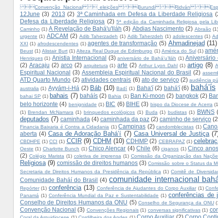
Convenção Nacional  eleições Burundi Ridván Es
12June
(3)
2013
(2)
3ª Caminhada em Defesa da Liberdade Religiosa
(
Defesa da Liberdade Religiosa
(2)
5ª edição da Caminhada Religiosa pela Lib
A Revelação de Bahá'u'lláh
(3)
Abdias Nascimento
(2)
Caminho
(1)
Abraão
(1
ADCAM
(2)
urgente
(1)
Adib Taherzadeh
(1)
Adib Taherzdeh
(1)
adolescentes
(1)
Ad
Ahmadinejad
(11)
agentes de transformação
(5)
XXI
(1)
afrodescendentes
(1)
amér
Beust
(1)
Alistair Burt
(1)
Alteza Real Duque de Edimburgo
(1)
América do Sul
(1)
Anistia Internacional
(3)
Aniversário
Henriques
(1)
aniversário de Bahá'u’lláh
(1)
artigo
(8)
(2)
Aracaju
(2)
arco
(2)
arte
(2)
arquitetura
(1)
Arthur Lyon Dahl
(1)
A
Espiritual Nacional
(3)
Assembleia Espiritual Nacional do Brasil
(2)
assemb
ATD Quarto Mundo
(2)
atividades centrais
(6)
ato de serviço
(2)
audiência pú
bahá'ís
Báb
(10)
Ayyám-i-Há
(2)
Baha'í
(2)
bahá'í
(6)
australia
(1)
Badí
(1)
bahais
(7)
baháís
(2)
Ban Ki-moon
(2)
bangkok
(2)
Ban
bahai SP
(1)
Bahia
(1)
belo horizonte
(4)
BIC
(6)
BIHE
(3)
benignidade
(1)
bispo da Diocese de Acerra
(
BWNS
(1)
Brendan McNamara
(1)
brinquedos ecológicos
(1)
Buda
(1)
budistas
(1)
deputados
(7)
caminhada
(4)
caminhada da paz
(2)
caminho de serviço
(2
Campinas
(2)
Cano
Financia Baixaria é Contra a Cidadania
(1)
candomblecistas
(1)
Casa de Adoração Bahá’í
(7)
Casa Universal de Justiça
(7
aberta
(4)
CCIR
(9)
CDHM
(10)
celebra
CDHMP
(2)
CBDHPE
(1)
CCI
(1)
CEBRAPAZ
(1)
Chico Alencar
(4)
Chile
(6)
Cinco anos
Oeste
(1)
Charlotte Bunch
(1)
ciganos
(1)
(2)
Colégio Marista
(1)
coletiva de imprensa
(1)
Comissão da Organização das Naçõe
Religiosa
(9)
comissão de direitos humanos
(3)
Comissão sobre o Status da M
Secretaria de Direitos Humanos da Presidência da República
(1)
Comitê de Diversida
comunidade internacional bahá
Comunidade Baháí do Brasil
(4)
conferência
(13)
Repórter
(1)
Conferência de Ajudantes do Corpo Auxiliar
(1)
Conf
conferências de 
Panamá
(1)
Conferência Mundial da Paz e Sustentabilidade
(1)
Conselho de Direitos Humanos da ONU
(5)
Conselho de Segurança da ONU
(
Convenção Nacional
(3)
con
Convenções Regionais
(1)
conversas significativas
(1)
Corpo Auxiliar
(2)
Corpo Conti
Coral da Arquidiocese
(1)
Cordilheira dos Andes
(1)