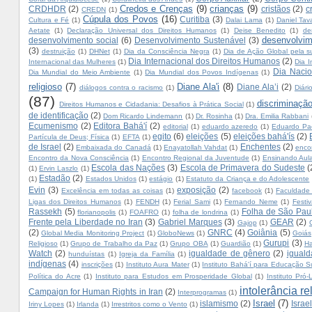
Credos e Crenças
(9)
crianças
(9)
CRDHDR
(2)
cristãos
(2)
c
CREDN
(1)
Cúpula dos Povos
(16)
Curitiba
(3)
Cultura e Fé
(1)
Dalai Lama
(1)
Daniel Tav
Aetate
(1)
Declaração Universal dos Direitos Humanos
(1)
Deise Benedito
(1)
de
desenvolvim
desenvolvimento social
(6)
Desenvolvimento Sustenável
(3)
(3)
destruição
(1)
DHNet
(1)
Dia da Consciência Negra
(1)
Dia de Ação Global pela su
Dia Internacional dos Direitos Humanos
(2)
Internacional das Mulheres
(1)
Dia I
Dia Nacio
Dia Mundial do Meio Ambiente
(1)
Dia Mundial dos Povos Indígenas
(1)
religioso
(7)
Diane Ala'i
(8)
Diane Ala’i
(2)
diálogos contra o racismo
(1)
Diár
(87)
discriminação
Direitos Humanos e Cidadania: Desafios à Prática Social
(1)
de identificação
(2)
Dom Ricardo Lindemann
(1)
Dr. Rosinha
(1)
Dra. Emilia Rabbani
Ecumenismo
(2)
Editora Bahá'í
(2)
editorial
(1)
eduardo azeredo
(1)
Eduardo Pa
egito
(6)
eleições
(5)
eleições bahá'ís
(2)
Partícula de Deus; Física
(1)
EFTA
(1)
de Israel
(2)
Enchentes
(2)
Embaixada do Canadá
(1)
Enayatollah Vahdat
(1)
enco
Encontro da Nova Consciência
(1)
Encontro Regional da Juventude
(1)
Ensinando Aula
Escola das Nações
(3)
Escola de Primavera do Sudeste
(
(1)
Ervin Laszlo
(1)
Estadão
(2)
(1)
Estados Unidos
(1)
estágio
(1)
Estatuto da Criança e do Adolescente
Evin
(3)
exposição
(2)
Excelência em todas as coisas
(1)
facebook
(1)
Faculdade 
Ligas dos Direitos Humanos
(1)
FENDH
(1)
Ferial Sami
(1)
Fernando Neme
(1)
Festi
Rassekh
(5)
Folha de São Pau
florianopolis
(1)
FOAFRO
(1)
folha de londrina
(1)
Frente pela Liberdade no Iran
(3)
Gabriel Marques
(3)
GEAR
(2)
Gajop
(1)
(2)
GNRC
(4)
Goiânia
(5)
Global Media Monitoring Project
(1)
GloboNews
(1)
Goiás
Gurupi
(3)
Religioso
(1)
Grupo de Trabalho da Paz
(1)
Grupo OBA
(1)
Guardião
(1)
Ha
Watch
(2)
igualdade de gênero
(2)
iguald
hunduístas
(1)
Igreja da Família
(1)
indígenas
(4)
inscrições
(1)
Instituto Aura Mater
(1)
Instituto Bahá'í para Educação S
Política do Acre
(1)
Instituto para Estudos em Prosperidade Global
(1)
Instituto Pró-L
intolerância re
Campaign for Human Rights in Iran
(2)
Interprogramas
(1)
Israel
(7)
islamismo
(2)
Israe
Iriny Lopes
(1)
Irlanda
(1)
Irrestritos como o Vento
(1)