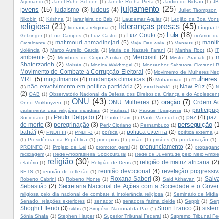
Arjomandi
(1)
Janet Ruhe-Schoen
(1)
Janete Rocha Pietá
(1)
Jardim do Ridván
(1)
JB
julgamento
(25)
jovens
(15)
judaísmo
(3)
judeus
(4)
Juliet Thompson
Nikobin
(1)
Krishna
(1)
laranjeira do Báb
(1)
Laudemar Aguiar
(1)
Legião da Boa Vont
religiosa
(21)
lideranças presas
(45)
liderança religiosa
(1)
Língua P
Lula
(18)
Luiz Couto
(5)
Getzinger
(1)
Luiz Campos
(1)
Luiz Castro
(1)
m Amor qu
mahmoud ahmadinejad
(5)
manif
Cavalcante
(1)
Maja Daruwala
(1)
Manaus
(1)
m
violência
(1)
Marco Aurelio Garcia
(1)
Maria de Nazaré Farani
(1)
Martha Root
(1)
ambiente
(5)
Mercosul
(2)
m
Membros do Corpo Auxiliar
(1)
Mestre Aramati
(1)
Shaterzadeh
(2)
Moisés
(1)
Monica Waldvogel
(1)
Monsenhor Salvatore Giovanni Ri
Movimento de Combate à Corrupção Eleitoral
(5)
Movimento de Mulheres Neg
mulheres
MRE
(5)
muçulmanos
(4)
mudanças climaticas
(6)
Muhammad
(1)
não-envolvimento em política partidária
(2)
Naw-Rúz
(5)
(1)
natal bahá'í
(1)
N
(2)
OAB
(1)
Observatório Nacional da Defesa dos Direitos da Criança e do Adolescen
ONU
(43)
oração
(7)
ONU Mulheres
(3)
Ordem Adm
Onno Vinkhuyzen
(1)
participa
parlamento das religiões mundiais
(1)
Parlasul
(1)
Parque Ibirapuera
(1)
Paulo Delgado
(2)
paz
(4)
paz
Sociedade
(1)
Paulo Paim
(1)
Paulo Vannuchi
(1)
perseguição
(
de morte
(3)
peregrinação
(3)
Perly Cipriano
(1)
Pernambuco
(1)
bahá'í
(4)
politica externa
(2)
PNDH III
(1)
PNDH-3
(1)
política
(1)
política externa
(1
(1)
Presidência da República
(1)
princípios
(1)
prisão
(1)
prisões
(1)
proclamação
(1)
pronunciamento
(2)
PROINFO
(1)
Projeto de Lei
(1)
promotor geral
(1)
propagan
reciclagem
(1)
Rede Afrobrasileira Sociocultural
(1)
Rede de Juventude pelo Meio Ambie
religião
(30)
religião de matriz africana
(2)
relatório
(1)
Religião de Deus
(1)
reunião devocional
(4)
revelação progressiv
RETS
(1)
reunião de reflexão
(1)
Roxana Saberi
(3)
Salv
Roberto Cabrini
(1)
Roberto Monte
(1)
Said Akhavan
(1)
Sebastião
(2)
Secretaria Nacional de Ações com a Sociedade e o Gove
religiosa pelo dia nacional de combate à intolerância religiosa
(1)
Seminário de Mídia
Senado. relações exteriores
(1)
senador
(1)
senadora fatima cleide
(1)
Seppir
(1)
Ser
Shoghi Effendi
(3)
Siron Franco
(3)
sistem
sikhs
(1)
Simpósio Nacional da Paz
(1)
Sônia Shafa
(1)
Stephen Harper
(1)
Superior Tribunal Federal
(1)
Supremo Tribunal Fe