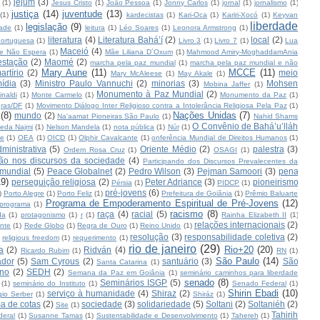
jejum
(3)
(1)
Jesus Cristo
(1)
João Pessoa
(1)
Jonny Carlos
(1)
jornal
(1)
jornalismo
(1)
justiça
(14)
juventude
(13)
(1)
kardecistas
(1)
Kari-Oca
(1)
Kariri-Xocó
(1)
Keyvan
liberdade
legislação
(9)
ade
(1)
leitura
(1)
Léo Soares
(1)
Leonora Armstrong
(1)
literatura
(4)
Literatura Bahá’í
(2)
local
(2)
ortuguesa
(1)
Livro 3
(1)
Livro 7
(1)
Lua
Maceió
(4)
e Não Espera
(1)
Mãe Liliana D´Oxum
(1)
Mahmood Amiry-MoghaddamAnia
estação
(2)
Maomé
(2)
marcha pela paz mundial
(1)
marcha pela paz mundial e não
Mary Aune
(11)
MCCE
(11)
artírio
(2)
meio
Mary McAleese
(1)
May Akale
(1)
ídia
(3)
Ministro Paulo Vannuchi
(2)
minorias
(3)
Mohsen
Mobina Jaffer
(1)
Monumento à Paz Mundial
(2)
naldi
(1)
Monte Carmelo
(1)
Monumento da Paz
(1)
ras/DF
(1)
Movimento Diálogo Inter Religioso contra a Intolerância Religiosa Pela Paz
(1)
(8)
Nações Unidas
(7)
mundo
(2)
Na’aamat Pioneiras São Paulo
(1)
Nahid Shams
O Convênio de Bahá’u’lláh
eda Najmi
(1)
Nelson Mandela
(1)
nota pública
(1)
Núr
(1)
te
(1)
OEA
(1)
OICD
(1)
Olphir Cavalcante
(1)
onferência Mundial de Direitos Humanos
(1)
inistrativa
(5)
Oriente Médio
(2)
palestra
(3)
Ordem Rosa Cruz
(1)
OSAGI
(1)
ção nos discursos da sociedade
(4)
Participando dos Discursos Prevalecentes da
 mundial
(5)
Peace Globalnet
(2)
Pedro Wilson
(3)
Pejman Samoori
(3)
pena
19)
perseguição religiosa
(2)
Peter Adriance
(3)
pioneirismo
Pérsia
(1)
PIDCP
(1)
pré-jovens
(6)
)
Porto Alegre
(1)
Porto Feliz
(1)
Prefeitura de Goiânia
(1)
Prêmio Baluarte
Programa de Empoderamento Espiritual de Pré-Jovens
(12)
programa
(1)
racismo
(8)
raça
(4)
racial
(5)
da
(1)
protagonismo
(1)
r
(1)
Rainha Elizabeth II
(1)
relações internacionais
(2)
nte
(1)
Rede Globo
(1)
Regra de Ouro
(1)
Reino Unido
(1)
resolução
(3)
responsabilidade coletiva
(2)
religious freedom
(1)
requerimento
(1)
rio de janeiro
(29)
Rio+20
(20)
a
(2)
Ridván
(4)
Ricardo Rubim
(1)
RN
(1)
São Paulo
(14)
ador
(5)
Sam Cyrous
(2)
santuário
(3)
São
Santa Catarina
(1)
rno
(2)
SEDH
(2)
Semana da Paz em Goiânia
(1)
seminário caminhos para liberdade
senado
(8)
Seminários ISGP
(5)
(1)
seminário do Instituto
(1)
Senado Federal
(1)
Shirin Ebadi
(10)
serviço à humanidade
(4)
Shiraz
(2)
gio Serber
(1)
Shiráz
(1)
a de cotas
(2)
sociedade
(3)
solidariedade
(5)
Soltani
(2)
Soltaniéh
(2)
Site
(1)
Tahirih
deral
(1)
Susanne Tamas
(1)
Sustentabilidade e Desenvolvimento
(1)
Tahereh
(1)