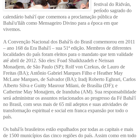
festival do Ridván,
período sagrado do
calendário bahá'í que comemora a proclamação pública de
Bahá'u'lláh como Mensageiro Divino para a época em que
vivemos.
A Convenção Nacional dos Bahá'ís do Brasil comemorou em 2011
– ano 168 da Era Bahá'í – sua 51ª edição. Membros de diferentes
localidades do país foram eleitos para o mandato que tem validade
até abril de 2012. São eles: Foad Shaikhzadeh e Neissan
Monadjem, de São Paulo (SP); Rolf von Czekus, de Lauro de
Freitas (BA); Antônio Gabriel Marques Filho e Heather May
McLane Marques, de Salvador (BA); Iradj Roberto Eghrari, Carlos
Alberto Silva e Guitty Masrour Milani, de Brasília (DF); e
Catherine May Monajjem, de Iranduba (AM). Sua responsabilidade
será administrar os assuntos relacionados ao progresso da Fé Bahá'í
no Brasil, com seus mais de 65 mil adeptos e suas atividades de
transformação espiritual e social em franca expansão por todo o
país.
Os bahá'ís brasileiros estão espalhados por todas as capitais e mais
de 1500 municípios das cinco regiões do país. Assim como em todo