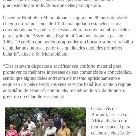
graciosidade por indivíduos que delas participaram.
O senhor Rouhollah Mehrabkhani – agora com 90 anos de idade –
chegou do Irã nos anos de 1950 para ajudar a estabelecer uma
comunidade na Espanha. Ele estava entre os nove membros eleitos
para a primeira Assembleia Espiritual Nacional daquele país em
1962. “Acredito que podemos aprender um bocado sobre o trabalho
de ajudar aos outros a partir das qualidades daqueles primeiros
bahá’ís”, disse o Sr. Mehrabkhani.
“Eles estavam dispostos a sacrificar seu conforto material para
promover os melhores interesses de sua comunidade e concidadãos,
sendo que alguns deles sofreram até mesmo aprisionamento e
expulsão do país devido aos seus serviços bahá’ís durante o regime
autoritário de Franco”, contou ele, relembrando a vida durante o
governo do então líder espanhol.
Os bahá'ís de
Burundi, no leste da
África, tiveram um
motivo especial para
celebrar a eleição de