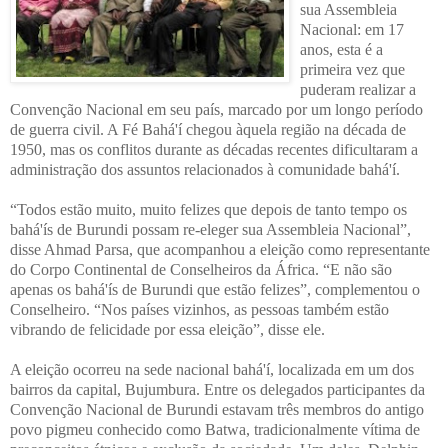
sua Assembleia
Nacional: em 17
anos, esta é a
primeira vez que
puderam realizar a
Convenção Nacional em seu país, marcado por um longo período
de guerra civil. A Fé Bahá'í chegou àquela região na década de
1950, mas os conflitos durante as décadas recentes dificultaram a
administração dos assuntos relacionados à comunidade bahá'í.
“Todos estão muito, muito felizes que depois de tanto tempo os
bahá'ís de Burundi possam re-eleger sua Assembleia Nacional”,
disse Ahmad Parsa, que acompanhou a eleição como representante
do Corpo Continental de Conselheiros da África. “E não são
apenas os bahá'ís de Burundi que estão felizes”, complementou o
Conselheiro. “Nos países vizinhos, as pessoas também estão
vibrando de felicidade por essa eleição”, disse ele.
A eleição ocorreu na sede nacional bahá'í, localizada em um dos
bairros da capital, Bujumbura. Entre os delegados participantes da
Convenção Nacional de Burundi estavam três membros do antigo
povo pigmeu conhecido como Batwa, tradicionalmente vítima de