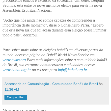
preconceitos étnicos e exclusão da sociedade. Um deles, Delphin
Sebitwa, está entre os nove membros eleitos para servir na nova
Assembleia Espiritual Nacional.
"Acho que nós ainda não somos capazes de compreender a
importância deste momento”, disse o Conselheiro Parsa. "Espero
que esta nova luz que foi acesa durante essa eleição possa iluminar
todo o país”, declarou.
Para saber mais sobre as eleições bahá'ís em diversas partes do
mundo, acesse a página do Bahá'í World News Service em
www.bwns.org
Para mais informações sobre a comunidade bahá'í
do Brasil, sua estrutura administrativa e atividades, acesse
www.bahai.org.br
ou escreva para
info@bahai.org.br
.
Assessoria de Comunicação - Comunidade Bahá'í do Brasil
às
11:36 AM
Compartilhar
Nenhum comentário: