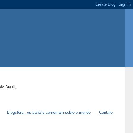
do Brasil,
Blogsfera - os bahá'ís comentam sobre o mundo
Contato