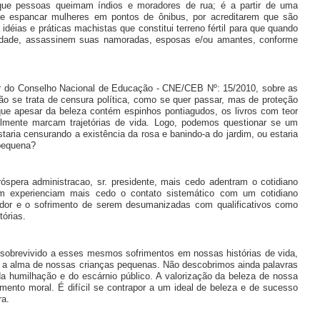
que pessoas queimam índios e moradores de rua; é a partir de uma
de espancar mulheres em pontos de ônibus, por acreditarem que são
déias e práticas machistas que constitui terreno fértil para que quando
ndade, assassinem suas namoradas, esposas e/ou amantes, conforme
cer do Conselho Nacional de Educação - CNE/CEB Nº: 15/2010, sobre as
ão se trata de censura política, como se quer passar, mas de proteção
ue apesar da beleza contém espinhos pontiagudos, os livros com teor
velmente marcam trajetórias de vida. Logo, podemos questionar se um
staria censurando a existência da rosa e banindo-a do jardim, ou estaria
 pequena?
óspera administracao, sr. presidente, mais cedo adentram o cotidiano
m experienciam mais cedo o contato sistemático com um cotidiano
 a dor e o sofrimento de serem desumanizadas com qualificativos como
órias.
s sobrevivido a esses mesmos sofrimentos em nossas histórias de vida,
ói a alma de nossas crianças pequenas. Não descobrimos ainda palavras
humilhação e do escárnio público. A valorização da beleza de nossa
ento moral. É difícil se contrapor a um ideal de beleza e de sucesso
ra.