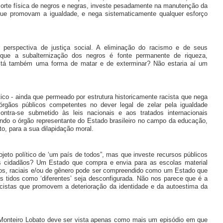
morte física de negros e negras, investe pesadamente na manutenção da
que promovam a igualdade, e nega sistematicamente qualquer esforço
perspectiva de justiça social. A eliminação do racismo e de seus
 que a subalternização dos negros é fonte permanente de riqueza,
a está também uma forma de matar e de exterminar? Não estaria aí um
co - ainda que permeado por estrutura historicamente racista que nega
rgãos públicos competentes no dever legal de zelar pela igualdade
ntra-se submetido às leis nacionais e aos tratados internacionais
endo o órgão representante do Estado brasileiro no campo da educação,
o, para a sua dilapidação moral.
jeto político de ‘um país de todos”, mas que investe recursos públicos
s cidadãos? Um Estado que compra e envia para as escolas material
cos, raciais e/ou de gênero pode ser compreendido como um Estado que
s tidos como ‘diferentes’ seja desconfigurada. Não nos parece que é a
racistas que promovem a deterioração da identidade e da autoestima da
e Monteiro Lobato deve ser vista apenas como mais um episódio em que