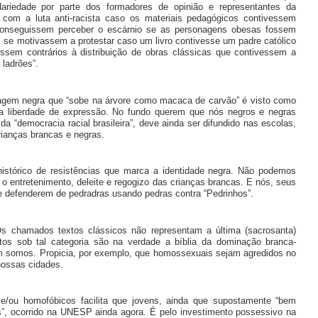
riedade por parte dos formadores de opinião e representantes da
s com a luta anti-racista caso os materiais pedagógicos contivessem
z conseguissem perceber o escárnio se as personagens obesas fossem
se motivassem a protestar caso um livro contivesse um padre católico
ssem contrários à distribuição de obras clássicas que contivessem a
 ladrões”.
sonagem negra que “sobe na árvore como macaca de carvão” é visto como
 a liberdade de expressão. No fundo querem que nós negros e negras
a “democracia racial brasileira”, deve ainda ser difundido nas escolas,
rianças brancas e negras.
histórico de resistências que marca a identidade negra. Não podemos
o entretenimento, deleite e regogizo das crianças brancas. E nós, seus
e defenderem de pedradras usando pedras contra “Pedrinhos”.
Os chamados textos clássicos não representam a última (sacrosanta)
os sob tal categoria são na verdade a bíblia da dominação branca-
m somos. Propicia, por exemplo, que homossexuais sejam agredidos no
nossas cidades.
 e/ou homofóbicos facilita que jovens, ainda que supostamente “bem
s”, ocorrido na UNESP ainda agora. É pelo investimento possessivo na