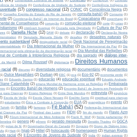
Comunidade Luterana de Brasília
(1)
CONER/DF
(1)
Conexão
erência de Unidade
(1)
Conferência de Unidade do Sudeste
(1)
Conferência Indígena do
juventude
(17)
congresso nacional
(12)
CONIC
(2)
Consciência Negra
(2)
consulta bahá'í
(2)
1)
Conselho Espírita do Estado do Rio de Janeiro
(1)
Consumo
(1)
vite
(2)
Copacabana
(6)
Coordenação Bahá'í de Internet do Brasil
(1)
copenhage
(1)
nental de Conselheiros
(5)
corrupção eleitoral
(5)
corrupção
(1)
corte
(1)
cotas
(1)
ristianismo
(4)
Cultura de Paz
(2)
cristóvam buarque
(1)
Cruzada pela Dignidade
(1)
Daniella Hiche
(12)
declaração
(3)
ares
(1)
DAW
(1)
debate
(1)
Declaração Nostra
desastres naturais
(2)
monstration
(1)
Deputada Manuela Dávila
(1)
desafios
(1)
ento sustentável
(15)
Desk Nacional de Peregrinação
desigualdade racial
(1)
Dia Internacional da Mulher
(2)
stentabilidade
(1)
Dia Internacional da Paz
(1)
Dia
Dia Mundial das RelIgiões
(2)
nternacional pela eliminação da discriminação racial
(1)
diálogo inter-
nal de Combate à Intolerância Religiosa
(3)
dia sagrado
(4)
Direitos Humanos
Dilma Roussef
(3)
io da Manhã
(1)
diplomacia
(1)
 racial
(8)
diversidade religiosa
(6)
documentário
(4)
documentos
discurso
(1)
Dulce Magalhães
(2)
Durban
(4)
Eco-92
(2)
(1)
EBC
(1)
eca
(1)
economia verde
(1)
educação
(4)
educação espiritual
(6)
es
(1)
Eduardo Santos
(1)
Edvaldo Andrade;
Eliane Catanhêde
(2)
Embaixada
emana Mundial da Harmonia entre as Religiões
(1)
Encontro Bahá'í de Homens
(2)
ntro
(1)
Encontro Bahá'í de Jovens em Petrópolis
(1)
entrevista
(3)
s para Crianças
(1)
Ensino Religioso
(1)
Entre Dois Mundos
(1)
equinócio
2)
Escola de Verão
(1)
Escola Olavo Novaes
(1)
Espírito Santo
(1)
espiritual para crianças
EUA
(2)
evento
(2)
(1)
estudantes
(1)
Ética e Combate à Corrupção
(1)
evangélicos
(1)
Fé Bahá'í
(52)
família
(4)
Tahirih
(1)
famosos
(1)
Federeação Internacional das
FIDH
(2)
Flavio Azm
val Craques da Paz
(1)
Festival das Luzes
(1)
fim do mundo
(1)
lo
(4)
Fórum Internacional de Meio Ambiente
(1)
Frank R. Wolf
(1)
frente parlamentar
(1)
genero
(4)
geraldo mesquita
(3)
GGCA
Genebra
(1)
gênero
(1)
Geraldo Thadeu
(1)
(1)
gotas de fé
(1)
Governador-Geral do Canadá
(1)
Goyazes
(1)
Grupo de Diálogo Inter-
hijab
(2)
Hillel
(2)
holocausto
(3)
homenagem
(2)
Human Rights
ifa
(1)
Haiti
(1)
ade racial
(5)
II Encontro de Jovens do Sudeste
(2)
India
(1)
indian express
(1)