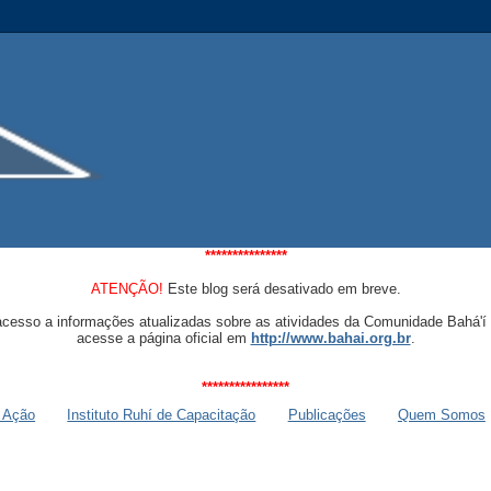
***************
ATENÇÃO!
Este blog será desativado em breve.
acesso a informações atualizadas sobre as atividades da Comunidade Bahá'í 
acesse a página oficial em
http://www.bahai.org.br
.
****************
 Ação
Instituto Ruhí de Capacitação
Publicações
Quem Somos