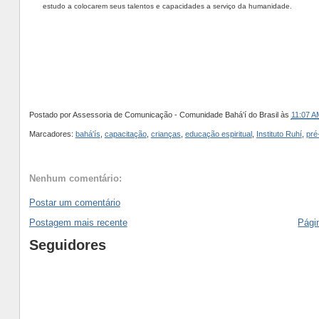
estudo a colocarem seus talentos e capacidades a serviço da humanidade.
Postado por
Assessoria de Comunicação - Comunidade Bahá'í do Brasil
às
11:07 A
Marcadores:
bahá'ís
,
capacitação
,
crianças
,
educação espiritual
,
Instituto Ruhí
,
pré
Nenhum comentário:
Postar um comentário
Postagem mais recente
Págin
Seguidores