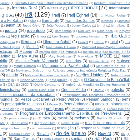
uperior
(1)
Instituto Cairo para Estudos em Direitos Humanos
(1)
Instituto Ecumênico Fé e
internacional
(27)
Instituto Ruhí
(10)
International
ivro
(1)
INSTRAW
(1)
irã
(129)
ligiosa
(40)
Iradj
(7)
Iradj Eghrari
(14)
Iran Human Rights
(1)
l e a Fé Bahá'í
(2)
Itarmaraty
(2)
Ivanir dos Santos
(3)
itália
(1)
jainistas
(1)
Jamshid
jejum
(3)
(1)
Jesus Cristo
(1)
João Pessoa
(1)
Jonny Carlos
(1)
jornal
(1)
jornalismo
(1)
justiça
(14)
juventude
(13)
(1)
kardecistas
(1)
Kari-Oca
(1)
Kariri-Xocó
(1)
Keyvan
liberdade
legislação
(9)
ade
(1)
leitura
(1)
Léo Soares
(1)
Leonora Armstrong
(1)
literatura
(4)
Literatura Bahá’í
(2)
local
(2)
ortuguesa
(1)
Livro 3
(1)
Livro 7
(1)
Lua
Maceió
(4)
e Não Espera
(1)
Mãe Liliana D´Oxum
(1)
Mahmood Amiry-MoghaddamAnia
estação
(2)
Maomé
(2)
marcha pela paz mundial
(1)
marcha pela paz mundial e não
Mary Aune
(11)
MCCE
(11)
artírio
(2)
meio
Mary McAleese
(1)
May Akale
(1)
ídia
(3)
Ministro Paulo Vannuchi
(2)
minorias
(3)
Mohsen
Mobina Jaffer
(1)
Monumento à Paz Mundial
(2)
naldi
(1)
Monte Carmelo
(1)
Monumento da Paz
(1)
ras/DF
(1)
Movimento Diálogo Inter Religioso contra a Intolerância Religiosa Pela Paz
(1)
(8)
Nações Unidas
(7)
mundo
(2)
Na’aamat Pioneiras São Paulo
(1)
Nahid Shams
O Convênio de Bahá’u’lláh
eda Najmi
(1)
Nelson Mandela
(1)
nota pública
(1)
Núr
(1)
te
(1)
OEA
(1)
OICD
(1)
Olphir Cavalcante
(1)
onferência Mundial de Direitos Humanos
(1)
inistrativa
(5)
Oriente Médio
(2)
palestra
(3)
Ordem Rosa Cruz
(1)
OSAGI
(1)
ção nos discursos da sociedade
(4)
Participando dos Discursos Prevalecentes da
 mundial
(5)
Peace Globalnet
(2)
Pedro Wilson
(3)
Pejman Samoori
(3)
pena
19)
perseguição religiosa
(2)
Peter Adriance
(3)
pioneirismo
Pérsia
(1)
PIDCP
(1)
pré-jovens
(6)
)
Porto Alegre
(1)
Porto Feliz
(1)
Prefeitura de Goiânia
(1)
Prêmio Baluarte
Programa de Empoderamento Espiritual de Pré-Jovens
(12)
programa
(1)
racismo
(8)
raça
(4)
racial
(5)
da
(1)
protagonismo
(1)
r
(1)
Rainha Elizabeth II
(1)
relações internacionais
(2)
nte
(1)
Rede Globo
(1)
Regra de Ouro
(1)
Reino Unido
(1)
resolução
(3)
responsabilidade coletiva
(2)
religious freedom
(1)
requerimento
(1)
rio de janeiro
(29)
Rio+20
(20)
a
(2)
Ridván
(4)
Ricardo Rubim
(1)
RN
(1)
São Paulo
(14)
ador
(5)
Sam Cyrous
(2)
santuário
(3)
São
Santa Catarina
(1)