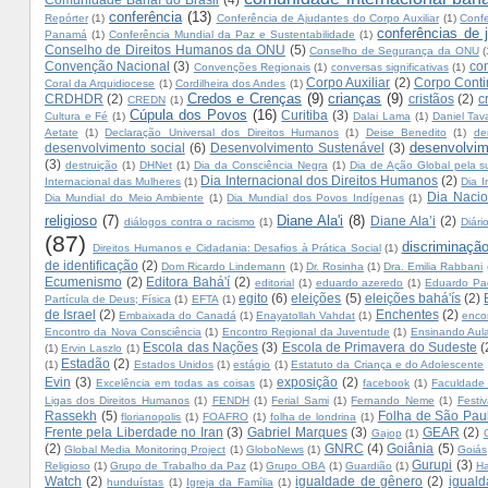
conferência
(13)
Repórter
(1)
Conferência de Ajudantes do Corpo Auxiliar
(1)
Conf
conferências de 
Panamá
(1)
Conferência Mundial da Paz e Sustentabilidade
(1)
Conselho de Direitos Humanos da ONU
(5)
Conselho de Segurança da ONU
(
Convenção Nacional
(3)
con
Convenções Regionais
(1)
conversas significativas
(1)
Corpo Auxiliar
(2)
Corpo Conti
Coral da Arquidiocese
(1)
Cordilheira dos Andes
(1)
Credos e Crenças
(9)
crianças
(9)
CRDHDR
(2)
cristãos
(2)
c
CREDN
(1)
Cúpula dos Povos
(16)
Curitiba
(3)
Cultura e Fé
(1)
Dalai Lama
(1)
Daniel Tav
Aetate
(1)
Declaração Universal dos Direitos Humanos
(1)
Deise Benedito
(1)
de
desenvolvim
desenvolvimento social
(6)
Desenvolvimento Sustenável
(3)
(3)
destruição
(1)
DHNet
(1)
Dia da Consciência Negra
(1)
Dia de Ação Global pela su
Dia Internacional dos Direitos Humanos
(2)
Internacional das Mulheres
(1)
Dia I
Dia Nacio
Dia Mundial do Meio Ambiente
(1)
Dia Mundial dos Povos Indígenas
(1)
religioso
(7)
Diane Ala'i
(8)
Diane Ala’i
(2)
diálogos contra o racismo
(1)
Diár
(87)
discriminação
Direitos Humanos e Cidadania: Desafios à Prática Social
(1)
de identificação
(2)
Dom Ricardo Lindemann
(1)
Dr. Rosinha
(1)
Dra. Emilia Rabbani
Ecumenismo
(2)
Editora Bahá'í
(2)
editorial
(1)
eduardo azeredo
(1)
Eduardo Pa
egito
(6)
eleições
(5)
eleições bahá'ís
(2)
Partícula de Deus; Física
(1)
EFTA
(1)
de Israel
(2)
Enchentes
(2)
Embaixada do Canadá
(1)
Enayatollah Vahdat
(1)
enco
Encontro da Nova Consciência
(1)
Encontro Regional da Juventude
(1)
Ensinando Aula
Escola das Nações
(3)
Escola de Primavera do Sudeste
(
(1)
Ervin Laszlo
(1)
Estadão
(2)
(1)
Estados Unidos
(1)
estágio
(1)
Estatuto da Criança e do Adolescente
Evin
(3)
exposição
(2)
Excelência em todas as coisas
(1)
facebook
(1)
Faculdade 
Ligas dos Direitos Humanos
(1)
FENDH
(1)
Ferial Sami
(1)
Fernando Neme
(1)
Festi
Rassekh
(5)
Folha de São Pau
florianopolis
(1)
FOAFRO
(1)
folha de londrina
(1)
Frente pela Liberdade no Iran
(3)
Gabriel Marques
(3)
GEAR
(2)
Gajop
(1)
(2)
GNRC
(4)
Goiânia
(5)
Global Media Monitoring Project
(1)
GloboNews
(1)
Goiás
Gurupi
(3)
Religioso
(1)
Grupo de Trabalho da Paz
(1)
Grupo OBA
(1)
Guardião
(1)
Ha
Watch
(2)
igualdade de gênero
(2)
iguald
hunduístas
(1)
Igreja da Família
(1)