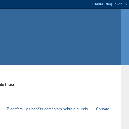
do Brasil,
Blogsfera - os bahá'ís comentam sobre o mundo
Contato