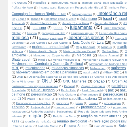
indígenas
(4)
inscrições
(1)
Instituto Aura Mater
(1)
Instituto Bahá'í para Educação S
Política do Acre
(1)
Instituto para Estudos em Prosperidade Global
(1)
Instituto Pró-L
intolerância re
Campaign for Human Rights in Iran
(2)
Interprogramas
(1)
Israel
(7)
islamismo
(2)
Israe
Iriny Lopes
(1)
Irlanda
(1)
Irrestritos como o Vento
(1)
Arjomandi
(1)
Janet Ruhe-Schoen
(1)
Janete Rocha Pietá
(1)
Jardim do Ridván
(1)
JB
julgamento
(25)
jovens
(15)
judaísmo
(3)
judeus
(4)
Juliet Thompson
Nikobin
(1)
Krishna
(1)
laranjeira do Báb
(1)
Laudemar Aguiar
(1)
Legião da Boa Vont
religiosa
(21)
lideranças presas
(45)
liderança religiosa
(1)
Língua P
Lula
(18)
Luiz Couto
(5)
Getzinger
(1)
Luiz Campos
(1)
Luiz Castro
(1)
m Amor qu
mahmoud ahmadinejad
(5)
manif
Cavalcante
(1)
Maja Daruwala
(1)
Manaus
(1)
m
violência
(1)
Marco Aurelio Garcia
(1)
Maria de Nazaré Farani
(1)
Martha Root
(1)
ambiente
(5)
Mercosul
(2)
m
Membros do Corpo Auxiliar
(1)
Mestre Aramati
(1)
Shaterzadeh
(2)
Moisés
(1)
Monica Waldvogel
(1)
Monsenhor Salvatore Giovanni Ri
Movimento de Combate à Corrupção Eleitoral
(5)
Movimento de Mulheres Neg
mulheres
MRE
(5)
muçulmanos
(4)
mudanças climaticas
(6)
Muhammad
(1)
não-envolvimento em política partidária
(2)
Naw-Rúz
(5)
(1)
natal bahá'í
(1)
N
(2)
OAB
(1)
Observatório Nacional da Defesa dos Direitos da Criança e do Adolescen
ONU
(43)
oração
(7)
ONU Mulheres
(3)
Ordem Adm
Onno Vinkhuyzen
(1)
participa
parlamento das religiões mundiais
(1)
Parlasul
(1)
Parque Ibirapuera
(1)
Paulo Delgado
(2)
paz
(4)
paz
Sociedade
(1)
Paulo Paim
(1)
Paulo Vannuchi
(1)
perseguição
(
de morte
(3)
peregrinação
(3)
Perly Cipriano
(1)
Pernambuco
(1)
bahá'í
(4)
politica externa
(2)
PNDH III
(1)
PNDH-3
(1)
política
(1)
política externa
(1
(1)
Presidência da República
(1)
princípios
(1)
prisão
(1)
prisões
(1)
proclamação
(1)
pronunciamento
(2)
PROINFO
(1)
Projeto de Lei
(1)
promotor geral
(1)
propagan
reciclagem
(1)
Rede Afrobrasileira Sociocultural
(1)
Rede de Juventude pelo Meio Ambie
religião
(30)
religião de matriz africana
(2)
relatório
(1)
Religião de Deus
(1)
reunião devocional
(4)
revelação progressiv
RETS
(1)
reunião de reflexão
(1)
Roxana Saberi
(3)
Salv
Roberto Cabrini
(1)
Roberto Monte
(1)
Said Akhavan
(1)