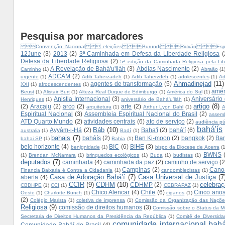
Pesquisa por marcadores
Convenção Nacional  eleições Burundi Ridván Es
12June
(3)
2013
(2)
3ª Caminhada em Defesa da Liberdade Religiosa
(
Defesa da Liberdade Religiosa
(2)
5ª edição da Caminhada Religiosa pela Lib
A Revelação de Bahá'u'lláh
(3)
Abdias Nascimento
(2)
Caminho
(1)
Abraão
(1
ADCAM
(2)
urgente
(1)
Adib Taherzadeh
(1)
Adib Taherzdeh
(1)
adolescentes
(1)
Ad
Ahmadinejad
(11)
agentes de transformação
(5)
XXI
(1)
afrodescendentes
(1)
amér
Beust
(1)
Alistair Burt
(1)
Alteza Real Duque de Edimburgo
(1)
América do Sul
(1)
Anistia Internacional
(3)
Aniversário
Henriques
(1)
aniversário de Bahá'u’lláh
(1)
artigo
(8)
(2)
Aracaju
(2)
arco
(2)
arte
(2)
arquitetura
(1)
Arthur Lyon Dahl
(1)
A
Espiritual Nacional
(3)
Assembleia Espiritual Nacional do Brasil
(2)
assemb
ATD Quarto Mundo
(2)
atividades centrais
(6)
ato de serviço
(2)
audiência pú
bahá'ís
Báb
(10)
Ayyám-i-Há
(2)
Baha'í
(2)
bahá'í
(6)
australia
(1)
Badí
(1)
bahais
(7)
baháís
(2)
Ban Ki-moon
(2)
bangkok
(2)
Ban
bahai SP
(1)
Bahia
(1)
belo horizonte
(4)
BIC
(6)
BIHE
(3)
benignidade
(1)
bispo da Diocese de Acerra
(
BWNS
(1)
Brendan McNamara
(1)
brinquedos ecológicos
(1)
Buda
(1)
budistas
(1)
deputados
(7)
caminhada
(4)
caminhada da paz
(2)
caminho de serviço
(2
Campinas
(2)
Cano
Financia Baixaria é Contra a Cidadania
(1)
candomblecistas
(1)
Casa de Adoração Bahá’í
(7)
Casa Universal de Justiça
(7
aberta
(4)
CCIR
(9)
CDHM
(10)
celebra
CDHMP
(2)
CBDHPE
(1)
CCI
(1)
CEBRAPAZ
(1)
Chico Alencar
(4)
Chile
(6)
Cinco anos
Oeste
(1)
Charlotte Bunch
(1)
ciganos
(1)
(2)
Colégio Marista
(1)
coletiva de imprensa
(1)
Comissão da Organização das Naçõe
Religiosa
(9)
comissão de direitos humanos
(3)
Comissão sobre o Status da M
Secretaria de Direitos Humanos da Presidência da República
(1)
Comitê de Diversida
comunidade internacional bahá
Comunidade Baháí do Brasil
(4)