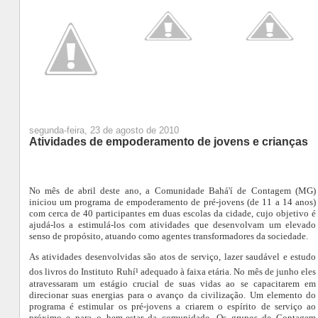
segunda-feira, 23 de agosto de 2010
Atividades de empoderamento de jovens e crianças
No mês de abril deste ano, a
Comunidade Bahá'í de Contagem (MG)
iniciou um programa de empoderamento de pré-jovens (de 11 a 14 anos)
com cerca de 40 participantes em duas escolas da cidade, cujo objetivo é
ajudá-los a estimulá-los com atividades que desenvolvam um elevado
senso de propósito, atuando como agentes transformadores da sociedade.
As atividades desenvolvidas são atos de serviço, lazer saudável e estudo
dos livros do Instituto Ruhí
¹ adequado à faixa etária. No mês de junho eles
atravessaram um estágio crucial de suas vidas ao se capacitarem em
direcionar suas energias para o avanço da civilização. Um elemento do
programa é estimular os pré-jovens a criarem o espírito de serviço ao
próximo e para o bem-estar da comunidade. Os grupos de Contagem