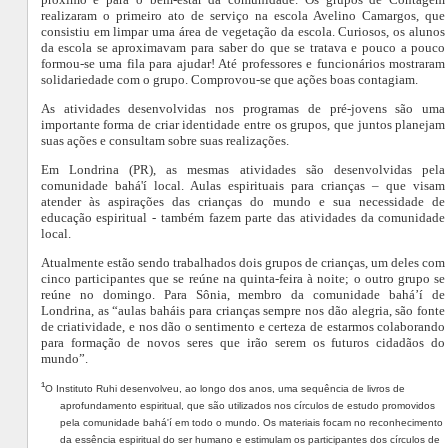
realizaram o primeiro ato de serviço na escola Avelino Camargos, que
consistiu em limpar uma área de vegetação da escola. Curiosos, os alunos
da escola se aproximavam para saber do que se tratava e pouco a pouco
formou-se uma fila para ajudar! Até professores e funcionários mostraram
solidariedade com o grupo. Comprovou-se que ações boas contagiam.
As atividades desenvolvidas nos programas de pré-jovens são uma
importante forma de criar identidade entre os grupos, que juntos planejam
suas ações e consultam sobre suas realizações.
Em Londrina (PR), as mesmas atividades são desenvolvidas pela
comunidade bahá'í local. Aulas espirituais para crianças – que visam
atender às aspirações das crianças do mundo e sua necessidade de
educação espiritual - também fazem parte das atividades da comunidade
local.
Atualmente estão sendo trabalhados dois grupos de crianças, um deles com
cinco participantes que se reúne na quinta-feira à noite; o outro grupo se
reúne no domingo. Para Sônia, membro da comunidade bahá’í de
Londrina, as “aulas baháis para crianças sempre nos dão alegria, são fonte
de criatividade, e nos dão o sentimento e certeza de estarmos colaborando
para formação de novos seres que irão serem os futuros cidadãos do
mundo”.
¹
O Instituto Ruhi desenvolveu, ao longo dos anos, uma sequência de livros de
aprofundamento espiritual, que são utilizados nos círculos de estudo promovidos
pela comunidade bahá'í em todo o mundo. Os materiais focam no reconhecimento
da essência espiritual do ser humano e estimulam os participantes dos círculos de