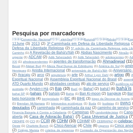
Pesquisa por marcadores
Convenção Nacional  eleições Burundi Ridván Es
12June
(3)
2013
(2)
3ª Caminhada em Defesa da Liberdade Religiosa
(
Defesa da Liberdade Religiosa
(2)
5ª edição da Caminhada Religiosa pela Lib
A Revelação de Bahá'u'lláh
(3)
Abdias Nascimento
(2)
Caminho
(1)
Abraão
(1
ADCAM
(2)
urgente
(1)
Adib Taherzadeh
(1)
Adib Taherzdeh
(1)
adolescentes
(1)
Ad
Ahmadinejad
(11)
agentes de transformação
(5)
XXI
(1)
afrodescendentes
(1)
amér
Beust
(1)
Alistair Burt
(1)
Alteza Real Duque de Edimburgo
(1)
América do Sul
(1)
Anistia Internacional
(3)
Aniversário
Henriques
(1)
aniversário de Bahá'u’lláh
(1)
artigo
(8)
(2)
Aracaju
(2)
arco
(2)
arte
(2)
arquitetura
(1)
Arthur Lyon Dahl
(1)
A
Espiritual Nacional
(3)
Assembleia Espiritual Nacional do Brasil
(2)
assemb
ATD Quarto Mundo
(2)
atividades centrais
(6)
ato de serviço
(2)
audiência pú
bahá'ís
Báb
(10)
Ayyám-i-Há
(2)
Baha'í
(2)
bahá'í
(6)
australia
(1)
Badí
(1)
bahais
(7)
baháís
(2)
Ban Ki-moon
(2)
bangkok
(2)
Ban
bahai SP
(1)
Bahia
(1)
belo horizonte
(4)
BIC
(6)
BIHE
(3)
benignidade
(1)
bispo da Diocese de Acerra
(
BWNS
(1)
Brendan McNamara
(1)
brinquedos ecológicos
(1)
Buda
(1)
budistas
(1)
deputados
(7)
caminhada
(4)
caminhada da paz
(2)
caminho de serviço
(2
Campinas
(2)
Cano
Financia Baixaria é Contra a Cidadania
(1)
candomblecistas
(1)
Casa de Adoração Bahá’í
(7)
Casa Universal de Justiça
(7
aberta
(4)
CCIR
(9)
CDHM
(10)
celebra
CDHMP
(2)
CBDHPE
(1)
CCI
(1)
CEBRAPAZ
(1)
Chico Alencar
(4)
Chile
(6)
Cinco anos
Oeste
(1)
Charlotte Bunch
(1)
ciganos
(1)
(2)
Colégio Marista
(1)
coletiva de imprensa
(1)
Comissão da Organização das Naçõe