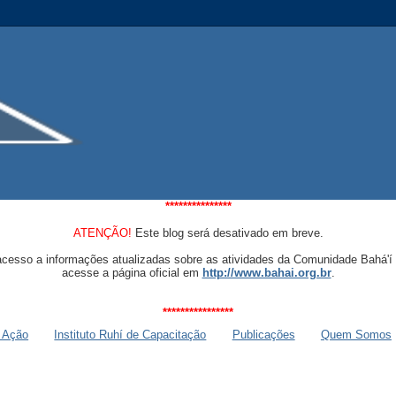
***************
ATENÇÃO!
Este blog será desativado em breve.
acesso a informações atualizadas sobre as atividades da Comunidade Bahá'í 
acesse a página oficial em
http://www.bahai.org.br
.
****************
 Ação
Instituto Ruhí de Capacitação
Publicações
Quem Somos