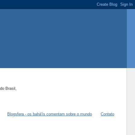
do Brasil,
Blogsfera - os bahá'ís comentam sobre o mundo
Contato