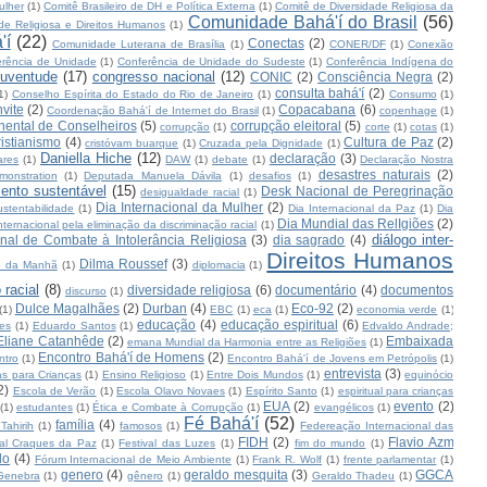
ulher
(1)
Comitê Brasileiro de DH e Política Externa
(1)
Comitê de Diversidade Religiosa da
Comunidade Bahá'í do Brasil
(56)
de Religiosa e Direitos Humanos
(1)
'í
(22)
Conectas
(2)
Comunidade Luterana de Brasília
(1)
CONER/DF
(1)
Conexão
erência de Unidade
(1)
Conferência de Unidade do Sudeste
(1)
Conferência Indígena do
juventude
(17)
congresso nacional
(12)
CONIC
(2)
Consciência Negra
(2)
consulta bahá'í
(2)
1)
Conselho Espírita do Estado do Rio de Janeiro
(1)
Consumo
(1)
vite
(2)
Copacabana
(6)
Coordenação Bahá'í de Internet do Brasil
(1)
copenhage
(1)
nental de Conselheiros
(5)
corrupção eleitoral
(5)
corrupção
(1)
corte
(1)
cotas
(1)
ristianismo
(4)
Cultura de Paz
(2)
cristóvam buarque
(1)
Cruzada pela Dignidade
(1)
Daniella Hiche
(12)
declaração
(3)
ares
(1)
DAW
(1)
debate
(1)
Declaração Nostra
desastres naturais
(2)
monstration
(1)
Deputada Manuela Dávila
(1)
desafios
(1)
ento sustentável
(15)
Desk Nacional de Peregrinação
desigualdade racial
(1)
Dia Internacional da Mulher
(2)
stentabilidade
(1)
Dia Internacional da Paz
(1)
Dia
Dia Mundial das RelIgiões
(2)
nternacional pela eliminação da discriminação racial
(1)
diálogo inter-
nal de Combate à Intolerância Religiosa
(3)
dia sagrado
(4)
Direitos Humanos
Dilma Roussef
(3)
io da Manhã
(1)
diplomacia
(1)
 racial
(8)
diversidade religiosa
(6)
documentário
(4)
documentos
discurso
(1)
Dulce Magalhães
(2)
Durban
(4)
Eco-92
(2)
(1)
EBC
(1)
eca
(1)
economia verde
(1)
educação
(4)
educação espiritual
(6)
es
(1)
Eduardo Santos
(1)
Edvaldo Andrade;
Eliane Catanhêde
(2)
Embaixada
emana Mundial da Harmonia entre as Religiões
(1)
Encontro Bahá'í de Homens
(2)
ntro
(1)
Encontro Bahá'í de Jovens em Petrópolis
(1)
entrevista
(3)
s para Crianças
(1)
Ensino Religioso
(1)
Entre Dois Mundos
(1)
equinócio
2)
Escola de Verão
(1)
Escola Olavo Novaes
(1)
Espírito Santo
(1)
espiritual para crianças
EUA
(2)
evento
(2)
(1)
estudantes
(1)
Ética e Combate à Corrupção
(1)
evangélicos
(1)
Fé Bahá'í
(52)
família
(4)
Tahirih
(1)
famosos
(1)
Federeação Internacional das
FIDH
(2)
Flavio Azm
val Craques da Paz
(1)
Festival das Luzes
(1)
fim do mundo
(1)
lo
(4)
Fórum Internacional de Meio Ambiente
(1)
Frank R. Wolf
(1)
frente parlamentar
(1)
genero
(4)
geraldo mesquita
(3)
GGCA
Genebra
(1)
gênero
(1)
Geraldo Thadeu
(1)