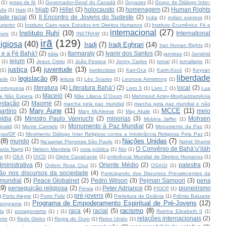
(1)
gotas de fé
(1)
Governador-Geral do Canadá
(1)
Goyazes
(1)
Grupo de Diálogo Inter-
hijab
(2)
Hillel
(2)
holocausto
(3)
homenagem
(2)
Human Rights
ifa
(1)
Haiti
(1)
ade racial
(5)
II Encontro de Jovens do Sudeste
(2)
India
(1)
indian express
(1)
uperior
(1)
Instituto Cairo para Estudos em Direitos Humanos
(1)
Instituto Ecumênico Fé e
internacional
(27)
Instituto Ruhí
(10)
International
ivro
(1)
INSTRAW
(1)
irã
(129)
ligiosa
(40)
Iradj
(7)
Iradj Eghrari
(14)
Iran Human Rights
(1)
l e a Fé Bahá'í
(2)
Itarmaraty
(2)
Ivanir dos Santos
(3)
itália
(1)
jainistas
(1)
Jamshid
jejum
(3)
(1)
Jesus Cristo
(1)
João Pessoa
(1)
Jonny Carlos
(1)
jornal
(1)
jornalismo
(1)
justiça
(14)
juventude
(13)
(1)
kardecistas
(1)
Kari-Oca
(1)
Kariri-Xocó
(1)
Keyvan
liberdade
legislação
(9)
ade
(1)
leitura
(1)
Léo Soares
(1)
Leonora Armstrong
(1)
literatura
(4)
Literatura Bahá’í
(2)
local
(2)
ortuguesa
(1)
Livro 3
(1)
Livro 7
(1)
Lua
Maceió
(4)
e Não Espera
(1)
Mãe Liliana D´Oxum
(1)
Mahmood Amiry-MoghaddamAnia
estação
(2)
Maomé
(2)
marcha pela paz mundial
(1)
marcha pela paz mundial e não
Mary Aune
(11)
MCCE
(11)
artírio
(2)
meio
Mary McAleese
(1)
May Akale
(1)
ídia
(3)
Ministro Paulo Vannuchi
(2)
minorias
(3)
Mohsen
Mobina Jaffer
(1)
Monumento à Paz Mundial
(2)
naldi
(1)
Monte Carmelo
(1)
Monumento da Paz
(1)
ras/DF
(1)
Movimento Diálogo Inter Religioso contra a Intolerância Religiosa Pela Paz
(1)
(8)
Nações Unidas
(7)
mundo
(2)
Na’aamat Pioneiras São Paulo
(1)
Nahid Shams
O Convênio de Bahá’u’lláh
eda Najmi
(1)
Nelson Mandela
(1)
nota pública
(1)
Núr
(1)
te
(1)
OEA
(1)
OICD
(1)
Olphir Cavalcante
(1)
onferência Mundial de Direitos Humanos
(1)
inistrativa
(5)
Oriente Médio
(2)
palestra
(3)
Ordem Rosa Cruz
(1)
OSAGI
(1)
ção nos discursos da sociedade
(4)
Participando dos Discursos Prevalecentes da
 mundial
(5)
Peace Globalnet
(2)
Pedro Wilson
(3)
Pejman Samoori
(3)
pena
19)
perseguição religiosa
(2)
Peter Adriance
(3)
pioneirismo
Pérsia
(1)
PIDCP
(1)
pré-jovens
(6)
)
Porto Alegre
(1)
Porto Feliz
(1)
Prefeitura de Goiânia
(1)
Prêmio Baluarte
Programa de Empoderamento Espiritual de Pré-Jovens
(12)
programa
(1)
racismo
(8)
raça
(4)
racial
(5)
da
(1)
protagonismo
(1)
r
(1)
Rainha Elizabeth II
(1)
relações internacionais
(2)
nte
(1)
Rede Globo
(1)
Regra de Ouro
(1)
Reino Unido
(1)