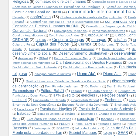
Religiosa
(9)
comissão de direitos humanos
(3)
Comissão sobre o Status da M
Secretaria de Direitos Humanos da Presidência da República
(1)
Comitê de Diversida
comunidade internacional bahá
Comunidade Baháí do Brasil
(4)
conferência
(13)
Repórter
(1)
Conferência de Ajudantes do Corpo Auxiliar
(1)
Conf
conferências de 
Panamá
(1)
Conferência Mundial da Paz e Sustentabilidade
(1)
Conselho de Direitos Humanos da ONU
(5)
Conselho de Segurança da ONU
(
Convenção Nacional
(3)
con
Convenções Regionais
(1)
conversas significativas
(1)
Corpo Auxiliar
(2)
Corpo Conti
Coral da Arquidiocese
(1)
Cordilheira dos Andes
(1)
Credos e Crenças
(9)
crianças
(9)
CRDHDR
(2)
cristãos
(2)
c
CREDN
(1)
Cúpula dos Povos
(16)
Curitiba
(3)
Cultura e Fé
(1)
Dalai Lama
(1)
Daniel Tav
Aetate
(1)
Declaração Universal dos Direitos Humanos
(1)
Deise Benedito
(1)
de
desenvolvim
desenvolvimento social
(6)
Desenvolvimento Sustenável
(3)
(3)
destruição
(1)
DHNet
(1)
Dia da Consciência Negra
(1)
Dia de Ação Global pela su
Dia Internacional dos Direitos Humanos
(2)
Internacional das Mulheres
(1)
Dia I
Dia Nacio
Dia Mundial do Meio Ambiente
(1)
Dia Mundial dos Povos Indígenas
(1)
religioso
(7)
Diane Ala'i
(8)
Diane Ala’i
(2)
diálogos contra o racismo
(1)
Diár
(87)
discriminação
Direitos Humanos e Cidadania: Desafios à Prática Social
(1)
de identificação
(2)
Dom Ricardo Lindemann
(1)
Dr. Rosinha
(1)
Dra. Emilia Rabbani
Ecumenismo
(2)
Editora Bahá'í
(2)
editorial
(1)
eduardo azeredo
(1)
Eduardo Pa
egito
(6)
eleições
(5)
eleições bahá'ís
(2)
Partícula de Deus; Física
(1)
EFTA
(1)
de Israel
(2)
Enchentes
(2)
Embaixada do Canadá
(1)
Enayatollah Vahdat
(1)
enco
Encontro da Nova Consciência
(1)
Encontro Regional da Juventude
(1)
Ensinando Aula
Escola das Nações
(3)
Escola de Primavera do Sudeste
(
(1)
Ervin Laszlo
(1)
Estadão
(2)
(1)
Estados Unidos
(1)
estágio
(1)
Estatuto da Criança e do Adolescente
Evin
(3)
exposição
(2)
Excelência em todas as coisas
(1)
facebook
(1)
Faculdade 
Ligas dos Direitos Humanos
(1)
FENDH
(1)
Ferial Sami
(1)
Fernando Neme
(1)
Festi
Rassekh
(5)
Folha de São Pau
florianopolis
(1)
FOAFRO
(1)
folha de londrina
(1)
Frente pela Liberdade no Iran
(3)
Gabriel Marques
(3)
GEAR
(2)
Gajop
(1)