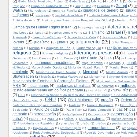
(2)
GNRC
(4)
Goiânia
(5)
Global Media Monitoring Project
(1)
GloboNews
(1)
Goiás
Gurupi
(3)
Religioso
(1)
Grupo de Trabalho da Paz
(1)
Grupo OBA
(1)
Guardião
(1)
Ha
Watch
(2)
igualdade de gênero
(2)
iguald
hunduístas
(1)
Igreja da Família
(1)
indígenas
(4)
inscrições
(1)
Instituto Aura Mater
(1)
Instituto Bahá'í para Educação S
Política do Acre
(1)
Instituto para Estudos em Prosperidade Global
(1)
Instituto Pró-L
intolerância re
Campaign for Human Rights in Iran
(2)
Interprogramas
(1)
Israel
(7)
islamismo
(2)
Israe
Iriny Lopes
(1)
Irlanda
(1)
Irrestritos como o Vento
(1)
Arjomandi
(1)
Janet Ruhe-Schoen
(1)
Janete Rocha Pietá
(1)
Jardim do Ridván
(1)
JB
julgamento
(25)
jovens
(15)
judaísmo
(3)
judeus
(4)
Juliet Thompson
Nikobin
(1)
Krishna
(1)
laranjeira do Báb
(1)
Laudemar Aguiar
(1)
Legião da Boa Vont
religiosa
(21)
lideranças presas
(45)
liderança religiosa
(1)
Língua P
Lula
(18)
Luiz Couto
(5)
Getzinger
(1)
Luiz Campos
(1)
Luiz Castro
(1)
m Amor qu
mahmoud ahmadinejad
(5)
manif
Cavalcante
(1)
Maja Daruwala
(1)
Manaus
(1)
m
violência
(1)
Marco Aurelio Garcia
(1)
Maria de Nazaré Farani
(1)
Martha Root
(1)
ambiente
(5)
Mercosul
(2)
m
Membros do Corpo Auxiliar
(1)
Mestre Aramati
(1)
Shaterzadeh
(2)
Moisés
(1)
Monica Waldvogel
(1)
Monsenhor Salvatore Giovanni Ri
Movimento de Combate à Corrupção Eleitoral
(5)
Movimento de Mulheres Neg
mulheres
MRE
(5)
muçulmanos
(4)
mudanças climaticas
(6)
Muhammad
(1)
não-envolvimento em política partidária
(2)
Naw-Rúz
(5)
(1)
natal bahá'í
(1)
N
(2)
OAB
(1)
Observatório Nacional da Defesa dos Direitos da Criança e do Adolescen
ONU
(43)
oração
(7)
ONU Mulheres
(3)
Ordem Adm
Onno Vinkhuyzen
(1)
participa
parlamento das religiões mundiais
(1)
Parlasul
(1)
Parque Ibirapuera
(1)
Paulo Delgado
(2)
paz
(4)
paz
Sociedade
(1)
Paulo Paim
(1)
Paulo Vannuchi
(1)
perseguição
(
de morte
(3)
peregrinação
(3)
Perly Cipriano
(1)
Pernambuco
(1)
bahá'í
(4)
politica externa
(2)
PNDH III
(1)
PNDH-3
(1)
política
(1)
política externa
(1
(1)
Presidência da República
(1)
princípios
(1)
prisão
(1)
prisões
(1)
proclamação
(1)
pronunciamento
(2)
PROINFO
(1)
Projeto de Lei
(1)
promotor geral
(1)
propagan
reciclagem
(1)
Rede Afrobrasileira Sociocultural
(1)
Rede de Juventude pelo Meio Ambie