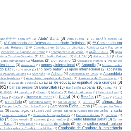
'Abdu'l-Bahá
(8)
panha  bahá'ís
(1)
‘Abdu’l-Bahá
(1)
10 bahá'ís presos
(1)
2)
4ª Caminhada em Defesa da Liberdade Religiosa
(6)
5ª Caminhada em
erdade Religiosa
(1)
6ª Caminhada em Defesa da Liberdade Religiosa
(1)
A Paz como
ação social
(9)
)
Academia Gurupiense de Letras
(1)
Acampamento de Verão
(1)
ação
AEL SP
(2)
riana Trombim Geronimo
(1)
AEL Jardim Colorado
(1)
Africa do Sul
(1)
Afro
Alagoas
(2)
aldir soriano
(2)
ajuda humanitária
(1)
Aleksander Hernrik
(1)
Alexandre
ica latina
(3)
amnesty international
(2)
Anápolis
(3)
Americana
(1)
Andréa Santini
 do Báb
(3)
ano novo bahá'í
(2)
apoio internacional
(2)
apostasia
ano novo
(1)
Ashura
(4)
Assembleia
s Palavras Ocultas
(1)
Ascensão
(1)
Assembleia de Deus
(1)
leia legislativa
(1)
Assembleia Legislativa do Estado
(1)
Assessoria de Comunicação
(1)
aulas de educação espiritual para crianças
(8)
blica
(1)
aulas de educação
(1)
(61)
Bahá'u'lláh
(13)
bahai
(10)
bahá'ís presos
(3)
Bahá'u’lláh
(1)
bahai RS
(1)
i Dugal
(4)
barcelona
(1)
Bauru
(1)
bbahá'ís
(1)
Behrokh Akhavan
(1)
Belarmino Lins
(1)
brasil
(45)
Brasília
(12)
Brahma Kumaris
(2)
1)
blog
(1)
BPW
(1)
Brasl
(1)
Brazil
câmara dos
(6)
calendário
(3)
camara
(3)
calendário maya
(1)
call for action
(1)
Campanha Ficha Limpa
(12)
)
Campanha Can You Solve This
(1)
campanha Quem
as
(6)
capacitação
(2)
carta
Carlos José Limongi Sterse
(1)
Carlos Roberto Osório
(1)
)
casamento bahá'í
(1)
Casas de Adoração Bahá'í
(1)
Catherine Ashton
(1)
católicos
(1)
ção
(7)
Centro Mundial Bahá'í
(3)
Celso Amorim
(1)
cemiterio
(1)
centenário
(1)
Centro
 - Basta
(2)
círculos de estudo
(5)
código penal iraniano
circo Dralion
(1)
cnn
(1)
Comissão de Combate à Intolerância
s Unidas sobre a Condição da Mulher
(1)