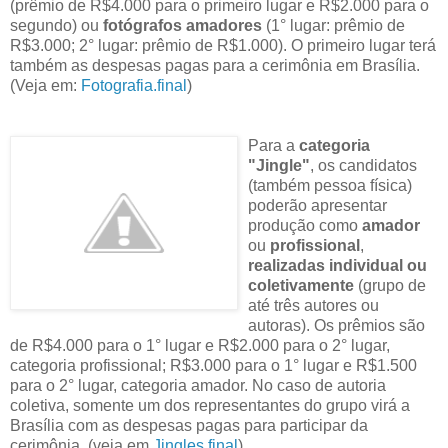
(prêmio de R$4.000 para o primeiro lugar e R$2.000 para o
segundo) ou
fot
ógrafos amadores
(1° lugar: prêmio de
R$3.000; 2° lugar: prêmio de R$1.000). O primeiro lugar terá
também as despesas pagas para a cerimônia em Brasília.
(Veja em:
Fotografia.final
)
Para a
categoria
"Jingle"
, os candidatos
(também pessoa física)
poderão apresentar
produção como
amador
ou
profissional
,
realizadas individual ou
coletivamente
(grupo de
até três autores ou
autoras). Os prêmios são
de R$4.000 para o 1° lugar e R$2.000 para o 2° lugar,
categoria profissional; R$3.000 para o 1° lugar e R$1.500
para o 2° lugar, categoria amador. No caso de autoria
coletiva, somente um dos representantes do grupo virá a
Brasília com as despesas pagas para participar da
cerimônia. (veja em
Jingles.final
)