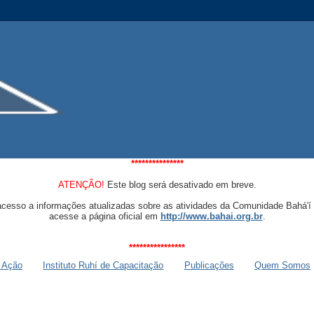
***************
ATENÇÃO!
Este blog será desativado em breve.
acesso a informações atualizadas sobre as atividades da Comunidade Bahá'í 
acesse a página oficial em
http://www.bahai.org.br
.
****************
 Ação
Instituto Ruhí de Capacitação
Publicações
Quem Somos