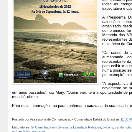
todas as crenç
expectativa é qu
A Presidenta Di
calendário car
organizado desd
compromisso foi 
Memória das Vít
representantes d
o histórico da Ca
“Os casos de vi
aumentando co
representante da
para coibir o au
numa posição seme
por exemplo”, ale
“A expectativa 
novamente se mo
em anos passados”, diz Mary. “Quem vier, terá a oportunidade de pr
mundo”, afirma.
Para mais informações ou para confirmar a caravana de sua cidade, e
Postado por
Assessoria de Comunicação - Comunidade Bahá'í do Brasil
às
11:50 A
Marcadores:
5ª Caminhada em Defesa da Liberdade Religiosa
,
bahá'ís
,
candomblec
umbandistas
,
wiccanos