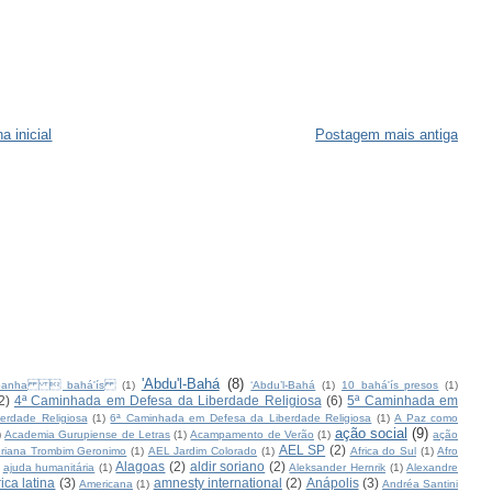
a inicial
Postagem mais antiga
'Abdu'l-Bahá
(8)
panha  bahá'ís
(1)
‘Abdu’l-Bahá
(1)
10 bahá'ís presos
(1)
2)
4ª Caminhada em Defesa da Liberdade Religiosa
(6)
5ª Caminhada em
erdade Religiosa
(1)
6ª Caminhada em Defesa da Liberdade Religiosa
(1)
A Paz como
ação social
(9)
)
Academia Gurupiense de Letras
(1)
Acampamento de Verão
(1)
ação
AEL SP
(2)
riana Trombim Geronimo
(1)
AEL Jardim Colorado
(1)
Africa do Sul
(1)
Afro
Alagoas
(2)
aldir soriano
(2)
ajuda humanitária
(1)
Aleksander Hernrik
(1)
Alexandre
ica latina
(3)
amnesty international
(2)
Anápolis
(3)
Americana
(1)
Andréa Santini