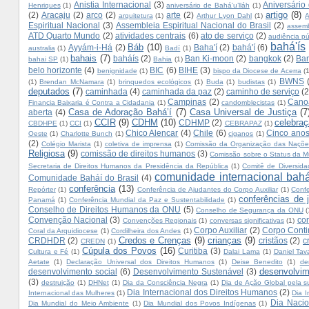
Anistia Internacional
(3)
Aniversário
Henriques
(1)
aniversário de Bahá'u’lláh
(1)
artigo
(8)
(2)
Aracaju
(2)
arco
(2)
arte
(2)
arquitetura
(1)
Arthur Lyon Dahl
(1)
A
Espiritual Nacional
(3)
Assembleia Espiritual Nacional do Brasil
(2)
assemb
ATD Quarto Mundo
(2)
atividades centrais
(6)
ato de serviço
(2)
audiência pú
bahá'ís
Báb
(10)
Ayyám-i-Há
(2)
Baha'í
(2)
bahá'í
(6)
australia
(1)
Badí
(1)
bahais
(7)
baháís
(2)
Ban Ki-moon
(2)
bangkok
(2)
Ban
bahai SP
(1)
Bahia
(1)
belo horizonte
(4)
BIC
(6)
BIHE
(3)
benignidade
(1)
bispo da Diocese de Acerra
(
BWNS
(1)
Brendan McNamara
(1)
brinquedos ecológicos
(1)
Buda
(1)
budistas
(1)
deputados
(7)
caminhada
(4)
caminhada da paz
(2)
caminho de serviço
(2
Campinas
(2)
Cano
Financia Baixaria é Contra a Cidadania
(1)
candomblecistas
(1)
Casa de Adoração Bahá’í
(7)
Casa Universal de Justiça
(7
aberta
(4)
CCIR
(9)
CDHM
(10)
celebra
CDHMP
(2)
CBDHPE
(1)
CCI
(1)
CEBRAPAZ
(1)
Chico Alencar
(4)
Chile
(6)
Cinco anos
Oeste
(1)
Charlotte Bunch
(1)
ciganos
(1)
(2)
Colégio Marista
(1)
coletiva de imprensa
(1)
Comissão da Organização das Naçõe
Religiosa
(9)
comissão de direitos humanos
(3)
Comissão sobre o Status da M
Secretaria de Direitos Humanos da Presidência da República
(1)
Comitê de Diversida
comunidade internacional bahá
Comunidade Baháí do Brasil
(4)
conferência
(13)
Repórter
(1)
Conferência de Ajudantes do Corpo Auxiliar
(1)
Conf
conferências de 
Panamá
(1)
Conferência Mundial da Paz e Sustentabilidade
(1)
Conselho de Direitos Humanos da ONU
(5)
Conselho de Segurança da ONU
(
Convenção Nacional
(3)
con
Convenções Regionais
(1)
conversas significativas
(1)
Corpo Auxiliar
(2)
Corpo Conti
Coral da Arquidiocese
(1)
Cordilheira dos Andes
(1)
Credos e Crenças
(9)
crianças
(9)
CRDHDR
(2)
cristãos
(2)
c
CREDN
(1)
Cúpula dos Povos
(16)
Curitiba
(3)
Cultura e Fé
(1)
Dalai Lama
(1)
Daniel Tav
Aetate
(1)
Declaração Universal dos Direitos Humanos
(1)
Deise Benedito
(1)
de
desenvolvim
desenvolvimento social
(6)
Desenvolvimento Sustenável
(3)
(3)
destruição
(1)
DHNet
(1)
Dia da Consciência Negra
(1)
Dia de Ação Global pela su
Dia Internacional dos Direitos Humanos
(2)
Internacional das Mulheres
(1)
Dia I
Dia Nacio
Dia Mundial do Meio Ambiente
(1)
Dia Mundial dos Povos Indígenas
(1)