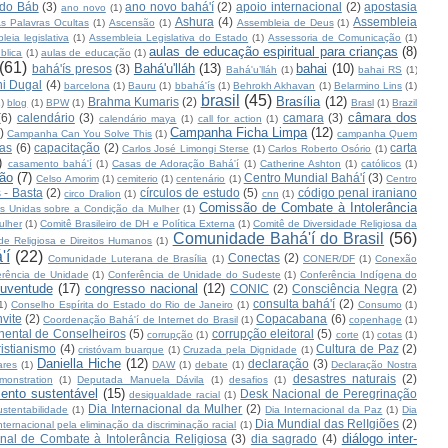
 do Báb
(3)
ano novo bahá'í
(2)
apoio internacional
(2)
apostasia
ano novo
(1)
Ashura
(4)
Assembleia
s Palavras Ocultas
(1)
Ascensão
(1)
Assembleia de Deus
(1)
leia legislativa
(1)
Assembleia Legislativa do Estado
(1)
Assessoria de Comunicação
(1)
aulas de educação espiritual para crianças
(8)
blica
(1)
aulas de educação
(1)
(61)
Bahá'u'lláh
(13)
bahai
(10)
bahá'ís presos
(3)
Bahá'u’lláh
(1)
bahai RS
(1)
i Dugal
(4)
barcelona
(1)
Bauru
(1)
bbahá'ís
(1)
Behrokh Akhavan
(1)
Belarmino Lins
(1)
brasil
(45)
Brasília
(12)
Brahma Kumaris
(2)
1)
blog
(1)
BPW
(1)
Brasl
(1)
Brazil
câmara dos
(6)
calendário
(3)
camara
(3)
calendário maya
(1)
call for action
(1)
Campanha Ficha Limpa
(12)
)
Campanha Can You Solve This
(1)
campanha Quem
as
(6)
capacitação
(2)
carta
Carlos José Limongi Sterse
(1)
Carlos Roberto Osório
(1)
)
casamento bahá'í
(1)
Casas de Adoração Bahá'í
(1)
Catherine Ashton
(1)
católicos
(1)
ção
(7)
Centro Mundial Bahá'í
(3)
Celso Amorim
(1)
cemiterio
(1)
centenário
(1)
Centro
 - Basta
(2)
círculos de estudo
(5)
código penal iraniano
circo Dralion
(1)
cnn
(1)
Comissão de Combate à Intolerância
s Unidas sobre a Condição da Mulher
(1)
ulher
(1)
Comitê Brasileiro de DH e Política Externa
(1)
Comitê de Diversidade Religiosa da
Comunidade Bahá'í do Brasil
(56)
de Religiosa e Direitos Humanos
(1)
'í
(22)
Conectas
(2)
Comunidade Luterana de Brasília
(1)
CONER/DF
(1)
Conexão
erência de Unidade
(1)
Conferência de Unidade do Sudeste
(1)
Conferência Indígena do
juventude
(17)
congresso nacional
(12)
CONIC
(2)
Consciência Negra
(2)
consulta bahá'í
(2)
1)
Conselho Espírita do Estado do Rio de Janeiro
(1)
Consumo
(1)
vite
(2)
Copacabana
(6)
Coordenação Bahá'í de Internet do Brasil
(1)
copenhage
(1)
nental de Conselheiros
(5)
corrupção eleitoral
(5)
corrupção
(1)
corte
(1)
cotas
(1)
ristianismo
(4)
Cultura de Paz
(2)
cristóvam buarque
(1)
Cruzada pela Dignidade
(1)
Daniella Hiche
(12)
declaração
(3)
ares
(1)
DAW
(1)
debate
(1)
Declaração Nostra
desastres naturais
(2)
monstration
(1)
Deputada Manuela Dávila
(1)
desafios
(1)
ento sustentável
(15)
Desk Nacional de Peregrinação
desigualdade racial
(1)
Dia Internacional da Mulher
(2)
stentabilidade
(1)
Dia Internacional da Paz
(1)
Dia
Dia Mundial das RelIgiões
(2)
nternacional pela eliminação da discriminação racial
(1)
diálogo inter-
nal de Combate à Intolerância Religiosa
(3)
dia sagrado
(4)