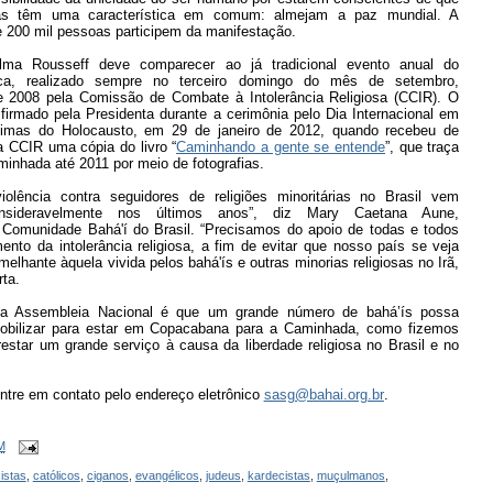
as têm uma característica em comum: almejam a paz mundial. A
e 200 mil pessoas participem da manifestação.
lma Rousseff deve comparecer ao já tradicional evento anual do
ioca, realizado sempre no terceiro domingo do mês de setembro,
e 2008 pela Comissão de Combate à Intolerância Religiosa (CCIR). O
firmado pela Presidenta durante a cerimônia pelo Dia Internacional em
imas do Holocausto, em 29 de janeiro de 2012, quando recebeu de
a CCIR uma cópia do livro “
Caminhando a gente se entende
”, que traça
minhada até 2011 por meio de fotografias.
olência contra seguidores de religiões minoritárias no Brasil vem
nsideravelmente nos últimos anos”, diz Mary Caetana Aune,
 Comunidade Bahá'í do Brasil. “Precisamos do apoio de todas e todos
mento da intolerância religiosa, a fim de evitar que nosso país se veja
lhante àquela vivida pelos bahá'ís e outras minorias religiosas no Irã,
rta.
da Assembleia Nacional é que um grande número de bahá’ís possa
bilizar para estar em Copacabana para a Caminhada, como fizemos
estar um grande serviço à causa da liberdade religiosa no Brasil e no
ntre em contato pelo endereço eletrônico
sasg@bahai.org.br
.
M
istas
,
católicos
,
ciganos
,
evangélicos
,
judeus
,
kardecistas
,
muçulmanos
,