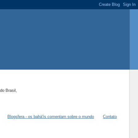
do Brasil,
Blogsfera - os bahá'ís comentam sobre o mundo
Contato