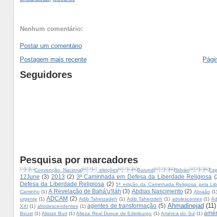
Nenhum comentário:
Postar um comentário
Postagem mais recente
Págin
Seguidores
Pesquisa por marcadores
Convenção Nacional  eleições Burundi Ridván Es
12June
(3)
2013
(2)
3ª Caminhada em Defesa da Liberdade Religiosa
(
Defesa da Liberdade Religiosa
(2)
5ª edição da Caminhada Religiosa pela Lib
A Revelação de Bahá'u'lláh
(3)
Abdias Nascimento
(2)
Caminho
(1)
Abraão
(1
ADCAM
(2)
urgente
(1)
Adib Taherzadeh
(1)
Adib Taherzdeh
(1)
adolescentes
(1)
Ad
Ahmadinejad
(11)
agentes de transformação
(5)
XXI
(1)
afrodescendentes
(1)
amér
Beust
(1)
Alistair Burt
(1)
Alteza Real Duque de Edimburgo
(1)
América do Sul
(1)