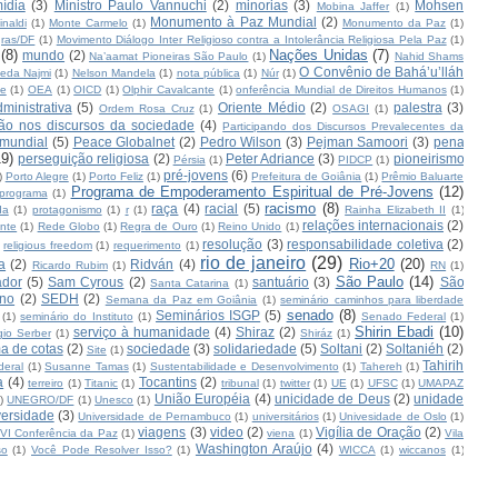
ídia
(3)
Ministro Paulo Vannuchi
(2)
minorias
(3)
Mohsen
Mobina Jaffer
(1)
Monumento à Paz Mundial
(2)
naldi
(1)
Monte Carmelo
(1)
Monumento da Paz
(1)
ras/DF
(1)
Movimento Diálogo Inter Religioso contra a Intolerância Religiosa Pela Paz
(1)
(8)
Nações Unidas
(7)
mundo
(2)
Na’aamat Pioneiras São Paulo
(1)
Nahid Shams
O Convênio de Bahá’u’lláh
eda Najmi
(1)
Nelson Mandela
(1)
nota pública
(1)
Núr
(1)
te
(1)
OEA
(1)
OICD
(1)
Olphir Cavalcante
(1)
onferência Mundial de Direitos Humanos
(1)
inistrativa
(5)
Oriente Médio
(2)
palestra
(3)
Ordem Rosa Cruz
(1)
OSAGI
(1)
ção nos discursos da sociedade
(4)
Participando dos Discursos Prevalecentes da
 mundial
(5)
Peace Globalnet
(2)
Pedro Wilson
(3)
Pejman Samoori
(3)
pena
19)
perseguição religiosa
(2)
Peter Adriance
(3)
pioneirismo
Pérsia
(1)
PIDCP
(1)
pré-jovens
(6)
)
Porto Alegre
(1)
Porto Feliz
(1)
Prefeitura de Goiânia
(1)
Prêmio Baluarte
Programa de Empoderamento Espiritual de Pré-Jovens
(12)
programa
(1)
racismo
(8)
raça
(4)
racial
(5)
da
(1)
protagonismo
(1)
r
(1)
Rainha Elizabeth II
(1)
relações internacionais
(2)
nte
(1)
Rede Globo
(1)
Regra de Ouro
(1)
Reino Unido
(1)
resolução
(3)
responsabilidade coletiva
(2)
religious freedom
(1)
requerimento
(1)
rio de janeiro
(29)
Rio+20
(20)
a
(2)
Ridván
(4)
Ricardo Rubim
(1)
RN
(1)
São Paulo
(14)
ador
(5)
Sam Cyrous
(2)
santuário
(3)
São
Santa Catarina
(1)
rno
(2)
SEDH
(2)
Semana da Paz em Goiânia
(1)
seminário caminhos para liberdade
senado
(8)
Seminários ISGP
(5)
(1)
seminário do Instituto
(1)
Senado Federal
(1)
Shirin Ebadi
(10)
serviço à humanidade
(4)
Shiraz
(2)
gio Serber
(1)
Shiráz
(1)
a de cotas
(2)
sociedade
(3)
solidariedade
(5)
Soltani
(2)
Soltaniéh
(2)
Site
(1)
Tahirih
deral
(1)
Susanne Tamas
(1)
Sustentabilidade e Desenvolvimento
(1)
Tahereh
(1)
a
(4)
Tocantins
(2)
terreiro
(1)
Titanic
(1)
tribunal
(1)
twitter
(1)
UE
(1)
UFSC
(1)
UMAPAZ
União Européia
(4)
unicidade de Deus
(2)
unidade
)
UNEGRO/DF
(1)
Unesco
(1)
versidade
(3)
Universidade de Pernambuco
(1)
universitários
(1)
Univesidade de Oslo
(1)
viagens
(3)
video
(2)
Vigília de Oração
(2)
VI Conferência da Paz
(1)
viena
(1)
Vila
Washington Araújo
(4)
so
(1)
Você Pode Resolver Isso?
(1)
WICCA
(1)
wiccanos
(1)