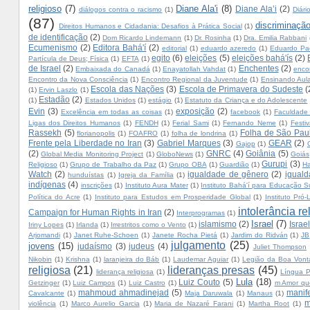
religioso
(7)
Diane Ala'i
(8)
Diane Ala’i
(2)
diálogos contra o racismo
(1)
Diár
(87)
discriminação
Direitos Humanos e Cidadania: Desafios à Prática Social
(1)
de identificação
(2)
Dom Ricardo Lindemann
(1)
Dr. Rosinha
(1)
Dra. Emilia Rabbani
Ecumenismo
(2)
Editora Bahá'í
(2)
editorial
(1)
eduardo azeredo
(1)
Eduardo Pa
egito
(6)
eleições
(5)
eleições bahá'ís
(2)
Partícula de Deus; Física
(1)
EFTA
(1)
de Israel
(2)
Enchentes
(2)
Embaixada do Canadá
(1)
Enayatollah Vahdat
(1)
enco
Encontro da Nova Consciência
(1)
Encontro Regional da Juventude
(1)
Ensinando Aula
Escola das Nações
(3)
Escola de Primavera do Sudeste
(
(1)
Ervin Laszlo
(1)
Estadão
(2)
(1)
Estados Unidos
(1)
estágio
(1)
Estatuto da Criança e do Adolescente
Evin
(3)
exposição
(2)
Excelência em todas as coisas
(1)
facebook
(1)
Faculdade 
Ligas dos Direitos Humanos
(1)
FENDH
(1)
Ferial Sami
(1)
Fernando Neme
(1)
Festi
Rassekh
(5)
Folha de São Pau
florianopolis
(1)
FOAFRO
(1)
folha de londrina
(1)
Frente pela Liberdade no Iran
(3)
Gabriel Marques
(3)
GEAR
(2)
Gajop
(1)
(2)
GNRC
(4)
Goiânia
(5)
Global Media Monitoring Project
(1)
GloboNews
(1)
Goiás
Gurupi
(3)
Religioso
(1)
Grupo de Trabalho da Paz
(1)
Grupo OBA
(1)
Guardião
(1)
Ha
Watch
(2)
igualdade de gênero
(2)
iguald
hunduístas
(1)
Igreja da Família
(1)
indígenas
(4)
inscrições
(1)
Instituto Aura Mater
(1)
Instituto Bahá'í para Educação S
Política do Acre
(1)
Instituto para Estudos em Prosperidade Global
(1)
Instituto Pró-L
intolerância re
Campaign for Human Rights in Iran
(2)
Interprogramas
(1)
Israel
(7)
islamismo
(2)
Israe
Iriny Lopes
(1)
Irlanda
(1)
Irrestritos como o Vento
(1)
Arjomandi
(1)
Janet Ruhe-Schoen
(1)
Janete Rocha Pietá
(1)
Jardim do Ridván
(1)
JB
julgamento
(25)
jovens
(15)
judaísmo
(3)
judeus
(4)
Juliet Thompson
Nikobin
(1)
Krishna
(1)
laranjeira do Báb
(1)
Laudemar Aguiar
(1)
Legião da Boa Vont
religiosa
(21)
lideranças presas
(45)
liderança religiosa
(1)
Língua P
Lula
(18)
Luiz Couto
(5)
Getzinger
(1)
Luiz Campos
(1)
Luiz Castro
(1)
m Amor qu
mahmoud ahmadinejad
(5)
manif
Cavalcante
(1)
Maja Daruwala
(1)
Manaus
(1)
m
violência
(1)
Marco Aurelio Garcia
(1)
Maria de Nazaré Farani
(1)
Martha Root
(1)