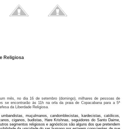
e Religiosa
m mês, no dia 16 de setembro (domingo), milhares de pessoas de
iões se encontrarão às 11h na orla da praia de Copacabana para a 5ª
esa da Liberdade Religiosa.
, umbandistas, muçulmanos, candomblecistas, kardecistas, católicos,
canos, ciganos, budistas, Hare Krishnas, seguidores do Santo Daime,
utros segmentos religiosos e agnósticos são alguns dos que pretendem
sibilidade da unicidade do ser humano por estarem conscientes de que