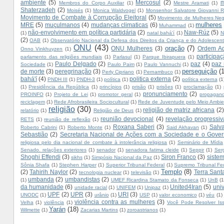
ambiente
(5)
Mercosul
(2)
m
Membros do Corpo Auxiliar
(1)
Mestre Aramati
(1)
Shaterzadeh
(2)
Moisés
(1)
Monica Waldvogel
(1)
Monsenhor Salvatore Giovanni Ri
Movimento de Combate à Corrupção Eleitoral
(5)
Movimento de Mulheres Neg
mulheres
MRE
(5)
muçulmanos
(4)
mudanças climaticas
(6)
Muhammad
(1)
não-envolvimento em política partidária
(2)
Naw-Rúz
(5)
(1)
natal bahá'í
(1)
N
(2)
OAB
(1)
Observatório Nacional da Defesa dos Direitos da Criança e do Adolescen
ONU
(43)
oração
(7)
ONU Mulheres
(3)
Ordem Adm
Onno Vinkhuyzen
(1)
participa
parlamento das religiões mundiais
(1)
Parlasul
(1)
Parque Ibirapuera
(1)
Paulo Delgado
(2)
paz
(4)
paz
Sociedade
(1)
Paulo Paim
(1)
Paulo Vannuchi
(1)
perseguição
(
de morte
(3)
peregrinação
(3)
Perly Cipriano
(1)
Pernambuco
(1)
bahá'í
(4)
politica externa
(2)
PNDH III
(1)
PNDH-3
(1)
política
(1)
política externa
(1
(1)
Presidência da República
(1)
princípios
(1)
prisão
(1)
prisões
(1)
proclamação
(1)
pronunciamento
(2)
PROINFO
(1)
Projeto de Lei
(1)
promotor geral
(1)
propagan
reciclagem
(1)
Rede Afrobrasileira Sociocultural
(1)
Rede de Juventude pelo Meio Ambie
religião
(30)
religião de matriz africana
(2)
relatório
(1)
Religião de Deus
(1)
reunião devocional
(4)
revelação progressiv
RETS
(1)
reunião de reflexão
(1)
Roxana Saberi
(3)
Salv
Roberto Cabrini
(1)
Roberto Monte
(1)
Said Akhavan
(1)
Sebastião
(2)
Secretaria Nacional de Ações com a Sociedade e o Gove
religiosa pelo dia nacional de combate à intolerância religiosa
(1)
Seminário de Mídia
Senado. relações exteriores
(1)
senador
(1)
senadora fatima cleide
(1)
Seppir
(1)
Ser
Shoghi Effendi
(3)
Siron Franco
(3)
sistem
sikhs
(1)
Simpósio Nacional da Paz
(1)
Sônia Shafa
(1)
Stephen Harper
(1)
Superior Tribunal Federal
(1)
Supremo Tribunal Fe
Templo
(8)
(2)
Tahirih Naylor
(2)
Terra Sant
tecnologia nuclear
(1)
televisão
(1)
umbanda
(2)
umbandistas
(2)
(1)
UMEF Ricardina Stamato da Fonseca
(1)
UnB
(1
da humanidade
(6)
United4Iran
(5)
uni
unidade racial
(1)
UNIFEM
(1)
Unipaz
(1)
UPF
(2)
UPR
(3)
URI
(3)
UNODC
(1)
urânio
(1)
USP
(1)
valor economico
(1)
véu
(1)
violência contra as mulheres
(3)
Velha
(1)
violência
(1)
Você Pode Resolver Is
Yarán
(18)
Wilmette
(1)
Zacarias Martins
(1)
zoroastrianos
(1)