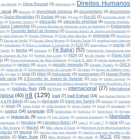
Direitos Humanos
Dilma Roussef
(3)
io da Manhã
(1)
diplomacia
(1)
 racial
(8)
diversidade religiosa
(6)
documentário
(4)
documentos
discurso
(1)
Dulce Magalhães
(2)
Durban
(4)
Eco-92
(2)
(1)
EBC
(1)
eca
(1)
economia verde
(1)
educação
(4)
educação espiritual
(6)
es
(1)
Eduardo Santos
(1)
Edvaldo Andrade;
Eliane Catanhêde
(2)
Embaixada
emana Mundial da Harmonia entre as Religiões
(1)
Encontro Bahá'í de Homens
(2)
ntro
(1)
Encontro Bahá'í de Jovens em Petrópolis
(1)
entrevista
(3)
s para Crianças
(1)
Ensino Religioso
(1)
Entre Dois Mundos
(1)
equinócio
2)
Escola de Verão
(1)
Escola Olavo Novaes
(1)
Espírito Santo
(1)
espiritual para crianças
EUA
(2)
evento
(2)
(1)
estudantes
(1)
Ética e Combate à Corrupção
(1)
evangélicos
(1)
Fé Bahá'í
(52)
família
(4)
Tahirih
(1)
famosos
(1)
Federeação Internacional das
FIDH
(2)
Flavio Azm
val Craques da Paz
(1)
Festival das Luzes
(1)
fim do mundo
(1)
lo
(4)
Fórum Internacional de Meio Ambiente
(1)
Frank R. Wolf
(1)
frente parlamentar
(1)
genero
(4)
geraldo mesquita
(3)
GGCA
Genebra
(1)
gênero
(1)
Geraldo Thadeu
(1)
(1)
gotas de fé
(1)
Governador-Geral do Canadá
(1)
Goyazes
(1)
Grupo de Diálogo Inter-
hijab
(2)
Hillel
(2)
holocausto
(3)
homenagem
(2)
Human Rights
ifa
(1)
Haiti
(1)
ade racial
(5)
II Encontro de Jovens do Sudeste
(2)
India
(1)
indian express
(1)
uperior
(1)
Instituto Cairo para Estudos em Direitos Humanos
(1)
Instituto Ecumênico Fé e
internacional
(27)
Instituto Ruhí
(10)
International
ivro
(1)
INSTRAW
(1)
irã
(129)
ligiosa
(40)
Iradj
(7)
Iradj Eghrari
(14)
Iran Human Rights
(1)
l e a Fé Bahá'í
(2)
Itarmaraty
(2)
Ivanir dos Santos
(3)
itália
(1)
jainistas
(1)
Jamshid
jejum
(3)
(1)
Jesus Cristo
(1)
João Pessoa
(1)
Jonny Carlos
(1)
jornal
(1)
jornalismo
(1)
justiça
(14)
juventude
(13)
(1)
kardecistas
(1)
Kari-Oca
(1)
Kariri-Xocó
(1)
Keyvan
liberdade
legislação
(9)
ade
(1)
leitura
(1)
Léo Soares
(1)
Leonora Armstrong
(1)
literatura
(4)
Literatura Bahá’í
(2)
local
(2)
ortuguesa
(1)
Livro 3
(1)
Livro 7
(1)
Lua
Maceió
(4)
e Não Espera
(1)
Mãe Liliana D´Oxum
(1)
Mahmood Amiry-MoghaddamAnia
estação
(2)
Maomé
(2)
marcha pela paz mundial
(1)
marcha pela paz mundial e não
Mary Aune
(11)
MCCE
(11)
artírio
(2)
meio
Mary McAleese
(1)
May Akale
(1)