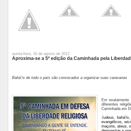
quinta-feira, 16 de agosto de 2012
Aproxima-se a 5ª edição da Caminhada pela Liberdad
Bahá’ís de todo o país são convocados a organizar suas caravanas
Em exatamente u
diferentes relig
Caminhada em Def
J
udeus, bahá'ís
evangélicos, wic
maçons, ateus, o
demonstrar a pos